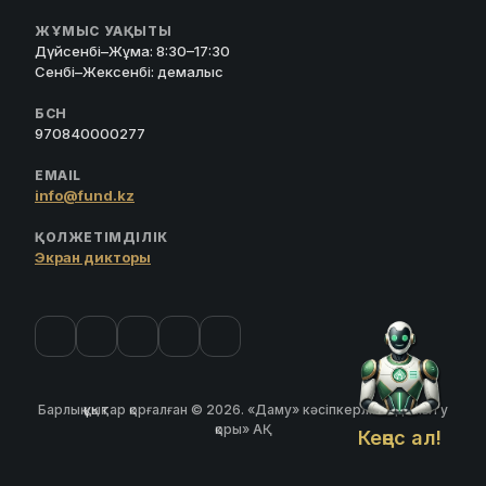
ЖҰМЫС УАҚЫТЫ
Дүйсенбі–Жұма: 8:30–17:30
Сенбі–Жексенбі: демалыс
БСН
970840000277
EMAIL
info@fund.kz
ҚОЛЖЕТІМДІЛІК
Экран дикторы
Барлық құқықтар қорғалған © 2026. «Даму» кәсіпкерлікті дамыту
қоры» АҚ
Кеңес ал!