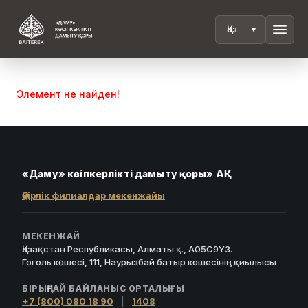
menu
Элемент не найден!
«Даму» кәсіпкерлікті дамыту қоры» АҚ
Өңірлік филиалдар мекенжайы
МЕКЕНЖАЙ
Қазақстан Республикасы, Алматы қ., A05C9Y3.
Гоголь көшесі, 111, Наурызбай батыр көшесінің қиылысы
БІРЫҢҒАЙ БАЙЛАНЫС ОРТАЛЫҒЫ
+7 (800) 080 18 90
|
1408