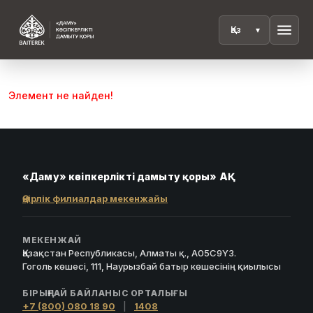
menu
Элемент не найден!
«Даму» кәсіпкерлікті дамыту қоры» АҚ
Өңірлік филиалдар мекенжайы
МЕКЕНЖАЙ
Қазақстан Республикасы, Алматы қ., A05C9Y3.
Гоголь көшесі, 111, Наурызбай батыр көшесінің қиылысы
БІРЫҢҒАЙ БАЙЛАНЫС ОРТАЛЫҒЫ
+7 (800) 080 18 90
|
1408