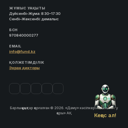
ЖҰМЫС УАҚЫТЫ
Дүйсенбі–Жұма: 8:30–17:30
Сенбі–Жексенбі: демалыс
БСН
970840000277
EMAIL
info@fund.kz
ҚОЛЖЕТІМДІЛІК
Экран дикторы
Барлық құқықтар қорғалған © 2026. «Даму» кәсіпкерлікті дамыту
қоры» АҚ
Кеңес ал!