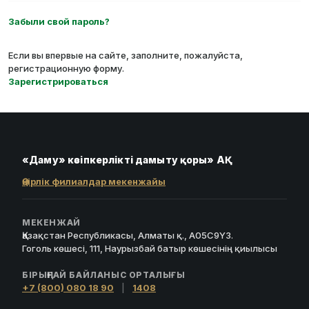
Забыли свой пароль?
Если вы впервые на сайте, заполните, пожалуйста,
регистрационную форму.
Зарегистрироваться
«Даму» кәсіпкерлікті дамыту қоры» АҚ
Өңірлік филиалдар мекенжайы
МЕКЕНЖАЙ
Қазақстан Республикасы, Алматы қ., A05C9Y3.
Гоголь көшесі, 111, Наурызбай батыр көшесінің қиылысы
БІРЫҢҒАЙ БАЙЛАНЫС ОРТАЛЫҒЫ
+7 (800) 080 18 90
|
1408