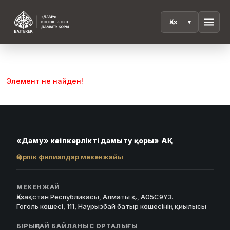
menu
Элемент не найден!
«Даму» кәсіпкерлікті дамыту қоры» АҚ
Өңірлік филиалдар мекенжайы
МЕКЕНЖАЙ
Қазақстан Республикасы, Алматы қ., A05C9Y3.
Гоголь көшесі, 111, Наурызбай батыр көшесінің қиылысы
БІРЫҢҒАЙ БАЙЛАНЫС ОРТАЛЫҒЫ