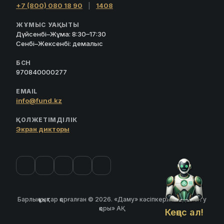
+7 (800) 080 18 90
|
1408
ЖҰМЫС УАҚЫТЫ
Дүйсенбі–Жұма: 8:30–17:30
Сенбі–Жексенбі: демалыс
БСН
970840000277
EMAIL
info@fund.kz
ҚОЛЖЕТІМДІЛІК
Экран дикторы
Барлық құқықтар қорғалған © 2026. «Даму» кәсіпкерлікті дамыту
қоры» АҚ
Кеңес ал!