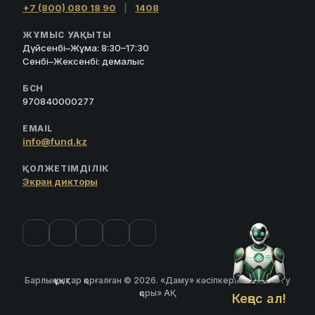
+7 (800) 080 18 90
|
1408
ЖҰМЫС УАҚЫТЫ
Дүйсенбі–Жұма: 8:30–17:30
Сенбі–Жексенбі: демалыс
БСН
970840000277
EMAIL
info@fund.kz
ҚОЛЖЕТІМДІЛІК
Экран дикторы
Барлық құқықтар қорғалған © 2026. «Даму» кәсіпкерлікті дамыту
қоры» АҚ
Кеңес ал!