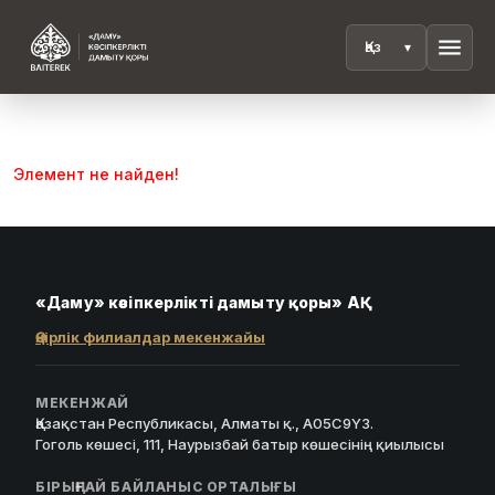
menu
Элемент не найден!
«Даму» кәсіпкерлікті дамыту қоры» АҚ
Өңірлік филиалдар мекенжайы
МЕКЕНЖАЙ
Қазақстан Республикасы, Алматы қ., A05C9Y3.
Гоголь көшесі, 111, Наурызбай батыр көшесінің қиылысы
БІРЫҢҒАЙ БАЙЛАНЫС ОРТАЛЫҒЫ