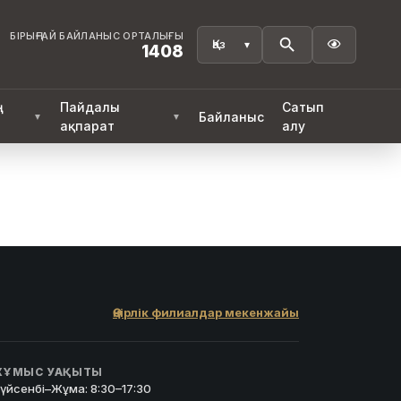
БІРЫҢҒАЙ БАЙЛАНЫС ОРТАЛЫҒЫ

1408
ң
Пайдалы
Сатып
Байланыс
▼
▼
ақпарат
алу
Өңірлік филиалдар мекенжайы
ҰМЫС УАҚЫТЫ
үйсенбі–Жұма: 8:30–17:30