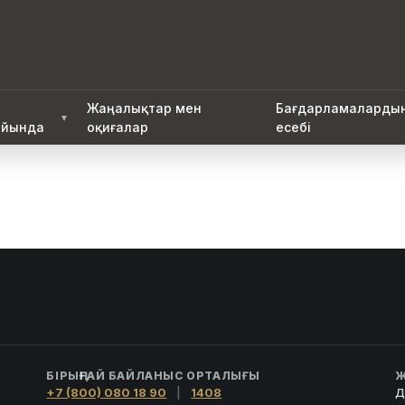
Жаңалықтар мен
Бағдарламаларды
▼
йында
оқиғалар
есебі
БІРЫҢҒАЙ БАЙЛАНЫС ОРТАЛЫҒЫ
Ж
+7 (800) 080 18 90
|
1408
Д