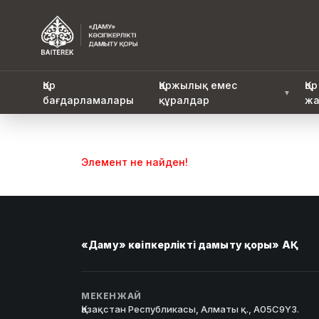
Қор
Қаржылық емес
Қор
▼
бағдарламалары
құралдар
жа
Элемент не найден!
«Даму» кәсіпкерлікті дамыту қоры» АҚ
МЕКЕНЖАЙ
Қазақстан Республикасы, Алматы қ., A05C9Y3.