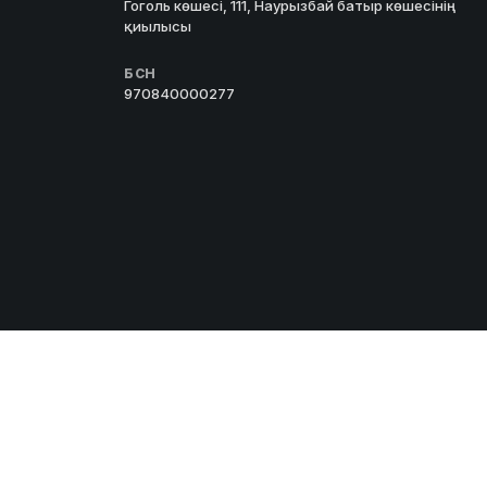
Гоголь көшесі, 111, Наурызбай батыр көшесінің
қиылысы
БСН
970840000277