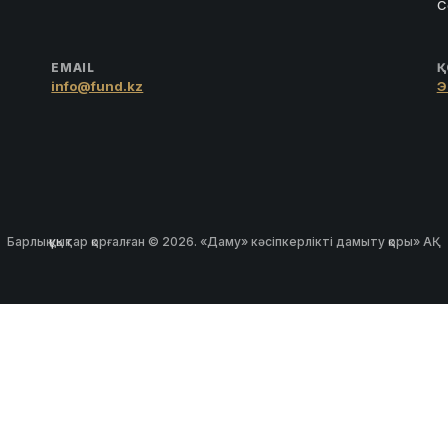
С
EMAIL
Қ
info@fund.kz
Э
Барлық құқықтар қорғалған © 2026. «Даму» кәсіпкерлікті дамыту қоры» АҚ