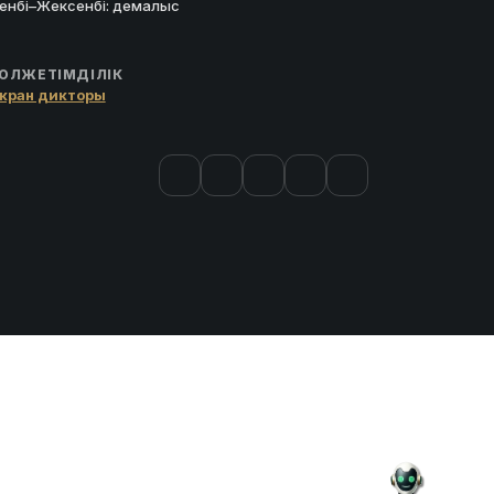
енбі–Жексенбі: демалыс
ОЛЖЕТІМДІЛІК
кран дикторы