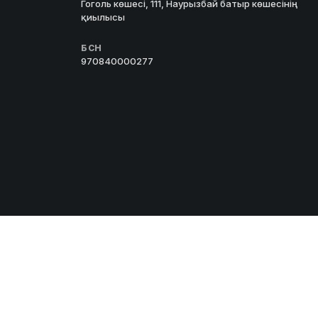
Гоголь көшесі, 111, Наурызбай батыр көшесінің
қиылысы
БСН
970840000277