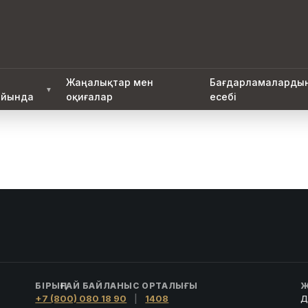
Жаңалықтар мен
Бағдарламаларды
▼
йында
оқиғалар
есебі
БІРЫҢҒАЙ БАЙЛАНЫС ОРТАЛЫҒЫ
Ж
+7 (800) 080 18 90
|
1408
Д