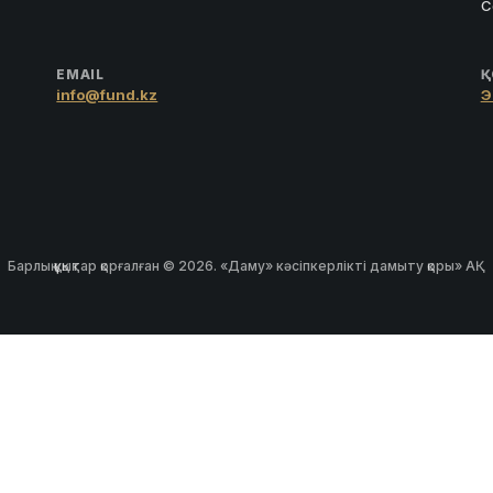
С
EMAIL
Қ
info@fund.kz
Э
Барлық құқықтар қорғалған © 2026. «Даму» кәсіпкерлікті дамыту қоры» АҚ