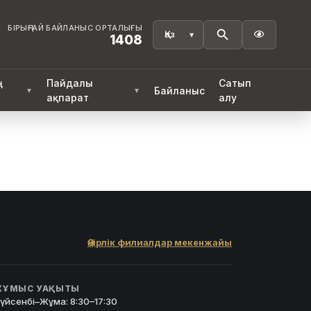
БІРЫҢҒАЙ БАЙЛАНЫС ОРТАЛЫҒЫ

1408
ң
Пайдалы
Сатып
Байланыс
▼
▼
ақпарат
алу
Өңірлік филиалдар мекенжайы
ҰМЫС УАҚЫТЫ
үйсенбі–Жұма: 8:30–17:30