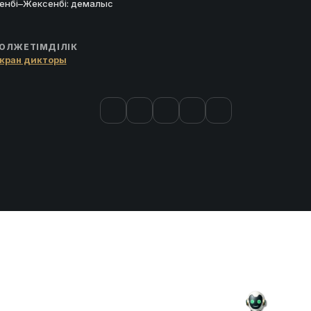
енбі–Жексенбі: демалыс
ОЛЖЕТІМДІЛІК
кран дикторы