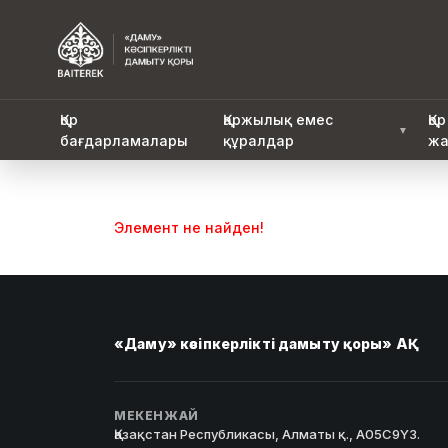
Қор
Қаржылық емес
Қор
▼
бағдарламалары
құралдар
жа
Элемент не найден!
«Даму» кәсіпкерлікті дамыту қоры» АҚ
МЕКЕНЖАЙ
Қазақстан Республикасы, Алматы қ., A05C9Y3.