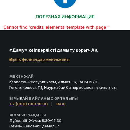
ПОЛЕЗНАЯ ИНФОРМАЦИЯ
Cannot find 'credits_elements' template with page ''
«Даму» кәсіпкерлікті дамыту қоры» АҚ
Өңірлік филиалдар мекенжайы
МЕКЕНЖАЙ
Қазақстан Республикасы, Алматы қ., A05C9Y3.
Гоголь көшесі, 111, Наурызбай батыр көшесінің қиылысы
БІРЫҢҒАЙ БАЙЛАНЫС ОРТАЛЫҒЫ
+7 (800) 080 18 90
|
1408
ЖҰМЫС УАҚЫТЫ
Дүйсенбі–Жұма: 8:30–17:30
Сенбі–Жексенбі: демалыс