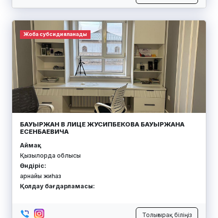
Жоба субсидияланады
БАУЫРЖАН В ЛИЦЕ ЖУСИПБЕКОВА БАУЫРЖАНА
ЕСЕНБАЕВИЧА
Аймақ:
Қызылорда облысы
Өндіріс:
арнайы жиһаз
Қолдау бағдарламасы:
Толығырақ біліңіз