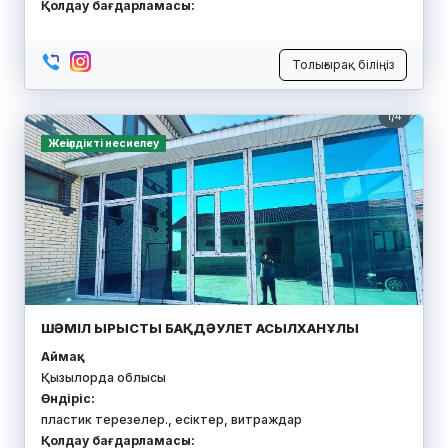
Қолдау бағдарламасы:
Толығырақ біліңіз
Жеңілдікті несиелеу
ШӘМІЛ ЫРЫСТЫ БАҚДӘУЛЕТ АСЫЛХАНҰЛЫ
Аймақ:
Қызылорда облысы
Өндіріс:
пластик терезелер., есіктер, витраждар
Қолдау бағдарламасы: