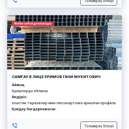
Толығырақ біліңіз
Жоба субсидияланады
САМҒАУ В ЛИЦЕ ЕРИМОВ ГАНИ МУХИТОВИЧ
Аймақ:
Қызылорда облысы
Өндіріс:
пластик терезелер мен гипсокартонға арналған профиль
Қолдау бағдарламасы:
Толығырақ біліңіз