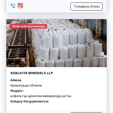
Толығырақ біліңіз
Жоба субсидияланады
SHALKIYA MINERALS LLP
Аймақ:
Қызылорда облысы
Өндіріс:
асфальтқа арналған минералды ұнтақ
Қолдау бағдарламасы: