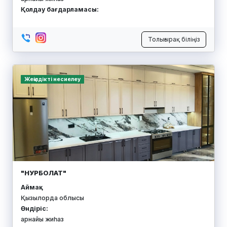
Қолдау бағдарламасы:
Толығырақ біліңіз
Жеңілдікті несиелеу
"НУРБОЛАТ"
Аймақ:
Қызылорда облысы
Өндіріс:
арнайы жиһаз