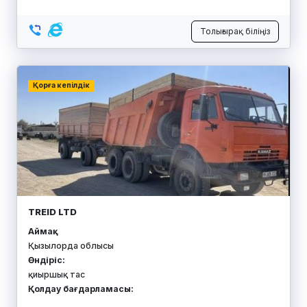
Толығырақ біліңіз
Қорға кепілдік
TREID LTD
Аймақ:
Қызылорда облысы
Өндіріс:
қиыршық тас
Қолдау бағдарламасы: