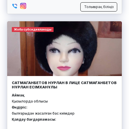
Толығырақ біліңіз
Жоба субсидияланады
САТМАГАНБЕТОВ НУРЛАН В ЛИЦЕ САТМАҒАНБЕТОВ
НҰРЛАН ЕСІМХАНҰЛЫ
Аймақ:
Қызылорда облысы
Өндіріс:
былғарыдан жасалған бас киімдер
Қолдау бағдарламасы: