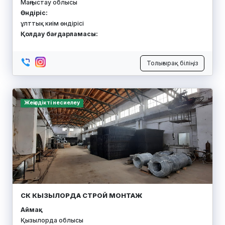
Маңғыстау облысы
Өндіріс:
ұлттық киім өндірісі
Қолдау бағдарламасы:
Толығырақ біліңіз
Жеңілдікті несиелеу
СК КЫЗЫЛОРДА СТРОЙ МОНТАЖ
Аймақ:
Қызылорда облысы