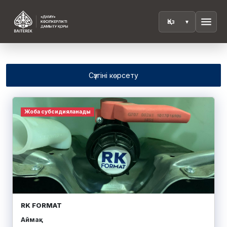
menu
Сүзгіні көрсету
Жоба субсидияланады
RK FORMAT
Аймақ: