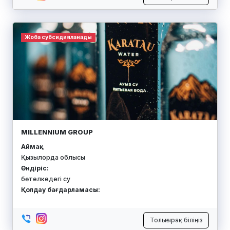
Жоба субсидияланады
MILLENNIUM GROUP
Аймақ:
Қызылорда облысы
Өндіріс:
бөтелкедегі су
Қолдау бағдарламасы:
Толығырақ біліңіз