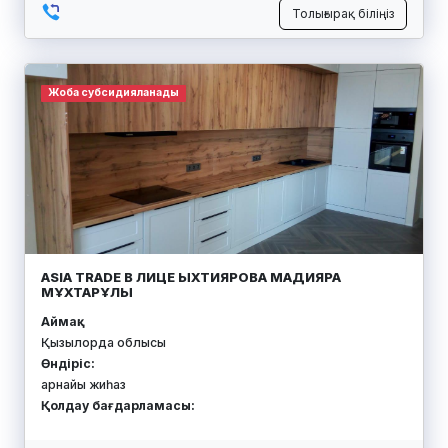
Толығырақ біліңіз
Жоба субсидияланады
ASIA TRADE В ЛИЦЕ ЫХТИЯРОВА МАДИЯРА
МҰХТАРҰЛЫ
Аймақ:
Қызылорда облысы
Өндіріс:
арнайы жиһаз
Қолдау бағдарламасы: