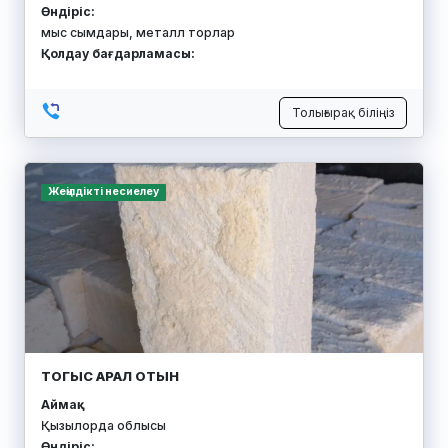
Өндіріс:
мыс сымдары, металл торлар
Қолдау бағдарламасы:
Толығырақ біліңіз
Жеңілдікті несиелеу
ТОГЫС АРАЛ ОТЫН
Аймақ:
Қызылорда облысы
Өндіріс: