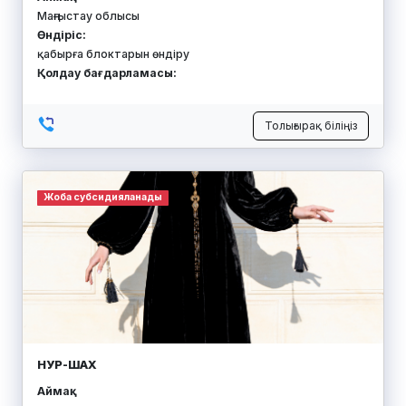
Маңғыстау облысы
Өндіріс:
қабырға блоктарын өндіру
Қолдау бағдарламасы:
Толығырақ біліңіз
Жоба субсидияланады
НУР-ШАХ
Аймақ: