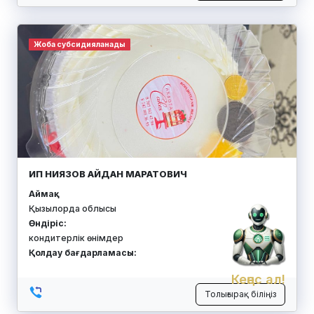
Жоба субсидияланады
ИП НИЯЗОВ АЙДАН МАРАТОВИЧ
Аймақ:
Қызылорда облысы
Өндіріс:
кондитерлік өнімдер
Қолдау бағдарламасы:
Кеңес ал!
Толығырақ біліңіз