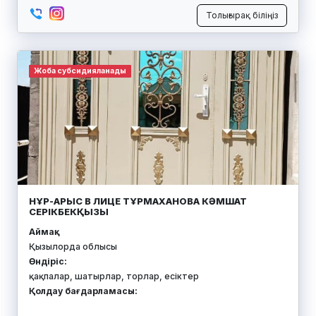
Толығырақ біліңіз
Жоба субсидияланады
НҰР-АРЫС В ЛИЦЕ ТҰРМАХАНОВА КӘМШАТ
СЕРІКБЕКҚЫЗЫ
Аймақ:
Қызылорда облысы
Өндіріс:
қақпалар, шатырлар, торлар, есіктер
Қолдау бағдарламасы: