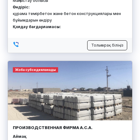
Маңғыстау облысы
Өндіріс:
құрама темірбетон және бетон конструкциялары мен
бұйымдарын өндіру
Қолдау бағдарламасы:
Толығырақ біліңіз
Жоба субсидияланады
ПРОИЗВОДСТВЕННАЯ ФИРМА А.С.А.
Аймақ: