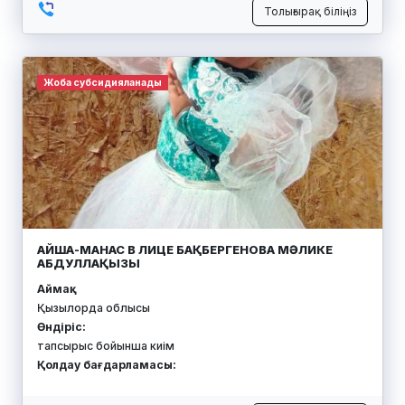
Толығырақ біліңіз
Жоба субсидияланады
АЙША-МАНАС В ЛИЦЕ БАҚБЕРГЕНОВА МӘЛИКЕ
АБДУЛЛАҚЫЗЫ
Аймақ:
Қызылорда облысы
Өндіріс:
тапсырыс бойынша киім
Қолдау бағдарламасы: