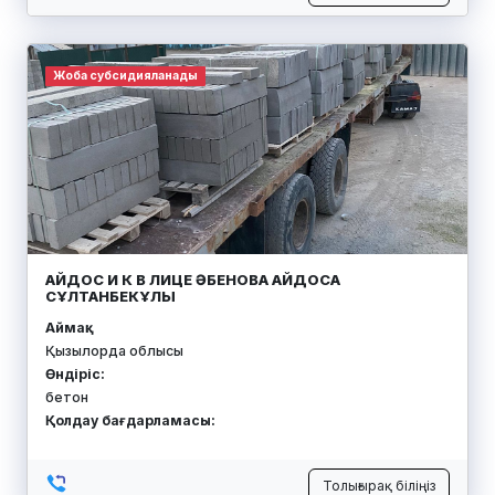
Жоба субсидияланады
АЙДОС И К В ЛИЦЕ ӘБЕНОВА АЙДОСА
СҰЛТАНБЕКҰЛЫ
Аймақ:
Қызылорда облысы
Өндіріс:
бетон
Қолдау бағдарламасы:
Толығырақ біліңіз