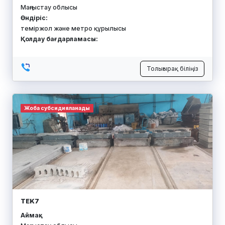
Маңғыстау облысы
Өндіріс:
теміржол және метро құрылысы
Қолдау бағдарламасы:
Толығырақ біліңіз
Жоба субсидияланады
TEK7
Аймақ: