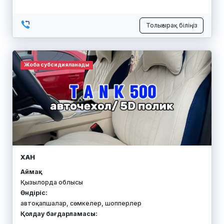
Толығырақ біліңіз
Жоба субсидияланады
ХАН
Аймақ:
Қызылорда облысы
Өндіріс:
автоқапшалар, сөмкелер, шопперлер
Қолдау бағдарламасы: