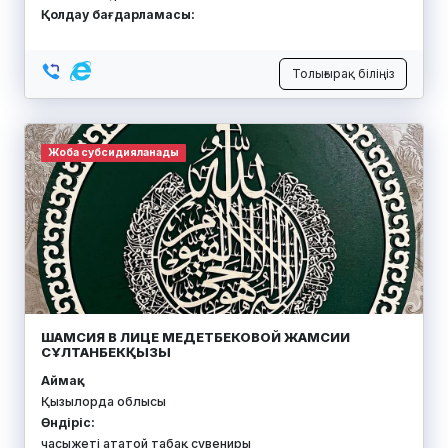
Қолдау бағдарламасы:
Толығырақ біліңіз
Жоба субсидияланады
ШАМСИЯ В ЛИЦЕ МЕДЕТБЕКОВОЙ ЖАМСИИ
СҰЛТАНБЕКҚЫЗЫ
Аймақ:
Қызылорда облысы
Өндіріс:
часыжеті ататой табақ сувениры