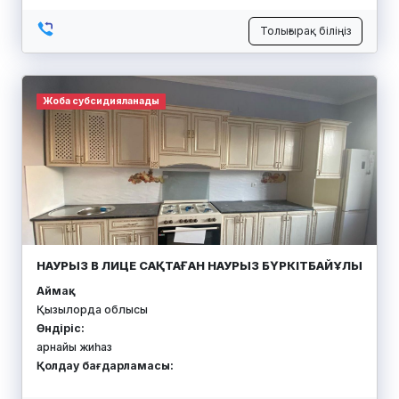
Толығырақ біліңіз
Жоба субсидияланады
НАУРЫЗ В ЛИЦЕ САҚТАҒАН НАУРЫЗ БҮРКІТБАЙҰЛЫ
Аймақ:
Қызылорда облысы
Өндіріс:
арнайы жиһаз
Қолдау бағдарламасы: