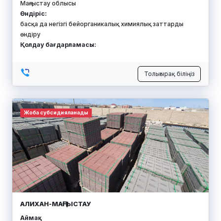
Маңғыстау облысы
Өндіріс:
басқа да негізгі бейорганикалық химиялық заттарды
өндіру
Қолдау бағдарламасы:
Толығырақ біліңіз
Жоба субсидияланады
АЛИХАН-МАҢҒЫСТАУ
Аймақ: