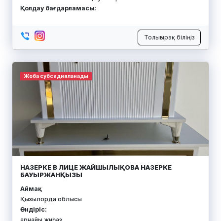
Қолдау бағдарламасы:
Толығырақ біліңіз
Жоба субсидияланады
НАЗЕРКЕ В ЛИЦЕ ЖАЙШЫЛЫҚОВА НАЗЕРКЕ
БАУЫРЖАНҚЫЗЫ
Аймақ:
Қызылорда облысы
Өндіріс:
арнайы жиһаз