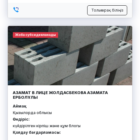
Толығырақ біліңіз
Жоба субсидияланады
АЗАМАТ В ЛИЦЕ ЖОЛДАСБЕКОВА АЗАМАТА
ЕРБОЛҰЛЫ
Аймақ:
Қызылорда облысы
Өндіріс:
күйдірілген кірпіш және құм блогы
Қолдау бағдарламасы: