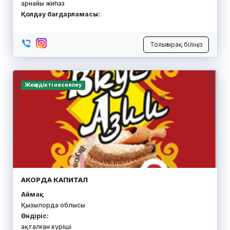
арнайы жиһаз
Қолдау бағдарламасы:
Толығырақ біліңіз
Жеңілдікті несиелеу
АКОРДА КАПИТАЛ
Аймақ:
Қызылорда облысы
Өндіріс:
ақталған күріші