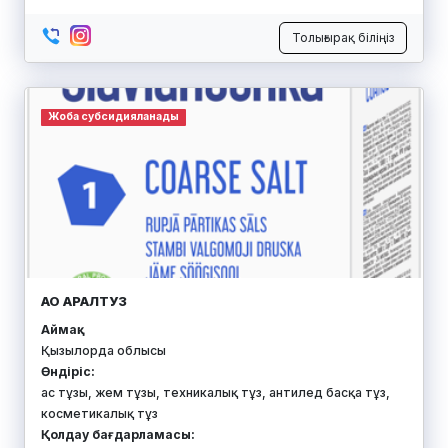
Толығырақ біліңіз
Жоба субсидияланады
АО АРАЛТУЗ
Аймақ:
Қызылорда облысы
Өндіріс:
ас тұзы, жем тұзы, техникалық тұз, антилед басқа тұз,
косметикалық тұз
Қолдау бағдарламасы: