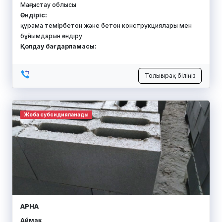
Маңғыстау облысы
Өндіріс:
құрама темірбетон және бетон конструкциялары мен
бұйымдарын өндіру
Қолдау бағдарламасы:
Толығырақ біліңіз
Жоба субсидияланады
АРНА
Аймақ: