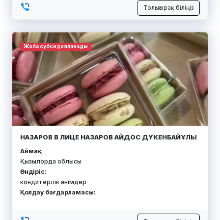
Толығырақ біліңіз
Жоба субсидияланады
НАЗАРОВ В ЛИЦЕ НАЗАРОВ АЙДОС ДҮКЕНБАЙҰЛЫ
Аймақ:
Қызылорда облысы
Өндіріс:
кондитерлік өнімдер
Қолдау бағдарламасы: