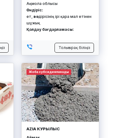
Ақмола облысы
Өндіріс:
ет, өз өндірісінің ірі қара мал етінен
шұжық
Қолдау бағдарламасы:
ңіз
Толығырақ біліңіз
Жоба субсидияланады
AZIA КУРЫЛЫС
Аймақ: