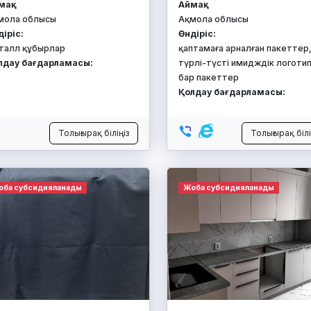
ақ:
Аймақ:
мола облысы
Ақмола облысы
діріс:
Өндіріс:
талл құбырлар
қаптамаға арналған пакеттер
лдау бағдарламасы:
түрлі-түсті имидждік логотип
бар пакеттер
Қолдау бағдарламасы:
Толығырақ біліңіз
Толығырақ білі
оба субсидияланады
Жоба субсидияланады