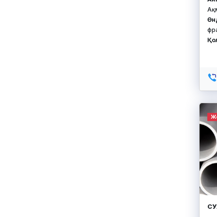
Ақ
Өн
фр
Қо
Ж
СУ