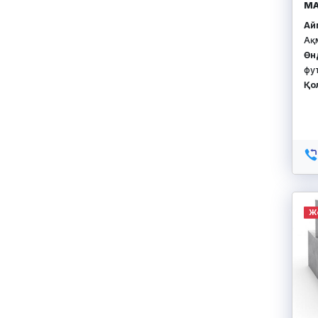
М
Айм
Ақ
Өн
фу
Қо
Ж