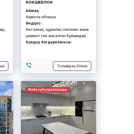
КОКШЕБЛОК
Аймақ:
Ақмола облысы
Өндіріс:
ер,
бетоннан, құрылыс гипсінен және
цементтен жасалған бұйымдар
Қолдау бағдарламасы:
ңіз
Толығырақ біліңіз
Жоба субсидияланады