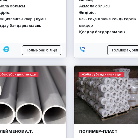
мола облысы
Ақмола облысы
діріс:
Өндіріс:
акцияланған кварц құмы
нан-тоқаш және кондитерлік
лдау бағдарламасы:
өнімдер
Қолдау бағдарламасы:
Толығырақ біліңіз
Толығырақ білі
оба субсидияланады
Жоба субсидияланады
ЛЕЙМЕНОВ А.Т.
ПОЛИМЕР-ПЛАСТ