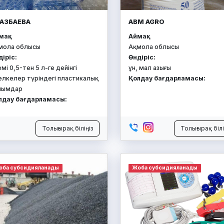
АЗБАЕВА
ABM AGRO
ақ:
Аймақ:
мола облысы
Ақмола облысы
діріс:
Өндіріс:
емі 0,5-тен 5 л-ге дейінгі
ұн, мал азығы
телкелер түріндегі пластикалық
Қолдау бағдарламасы:
йымдар
лдау бағдарламасы:
Толығырақ біліңіз
Толығырақ білі
оба субсидияланады
Жоба субсидияланады