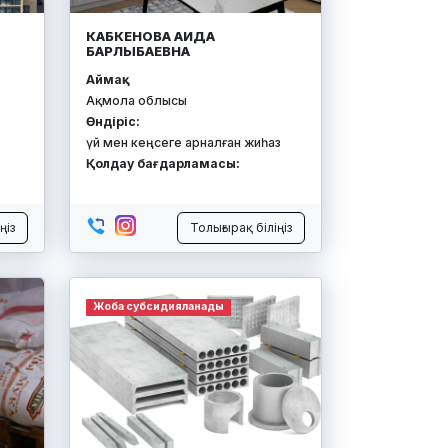
КАБКЕНОВА АИДА
БАРЛЫБАЕВНА
Аймақ:
Ақмола облысы
Өндіріс:
үй мен кеңсеге арналған жиһаз
Қолдау бағдарламасы:
ңіз
Толығырақ біліңіз
Жоба субсидияланады