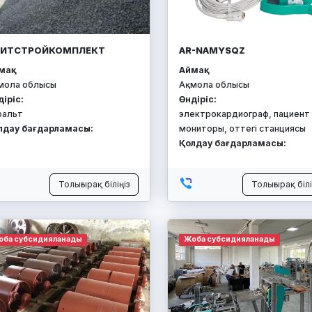
ЛИТСТРОЙКОМПЛЕКТ
AR-NAMYSQZ
ақ:
Аймақ:
мола облысы
Ақмола облысы
діріс:
Өндіріс:
фальт
электрокардиограф, пациент
лдау бағдарламасы:
мониторы, оттегі станциясы
Қолдау бағдарламасы:
Толығырақ біліңіз
Толығырақ білі
оба субсидияланады
Жоба субсидияланады