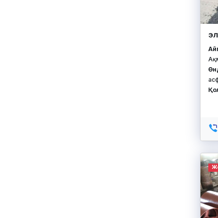
Э
Айм
Ақ
Өн
ас
Қо
Ж