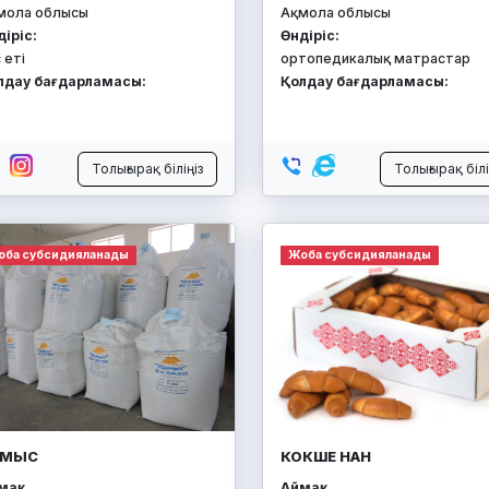
мола облысы
Ақмола облысы
діріс:
Өндіріс:
 еті
ортопедикалық матрастар
лдау бағдарламасы:
Қолдау бағдарламасы:
Толығырақ біліңіз
Толығырақ білі
оба субсидияланады
Жоба субсидияланады
АМЫС
КОКШЕ НАН
ақ:
Аймақ: