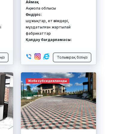
Аймақ:
Ақмола облысы
Өндіріс:
,
шұжықтар, ет өнімдері,
і
мұздатылған жартылай
фабрикаттар
Қолдау бағдарламасы:
ңіз
Толығырақ біліңіз
Жоба субсидияланады