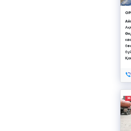
ОР
Айм
Ақ
Өн
көл
бө
бұ
Қо
Ж