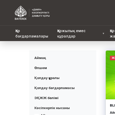
Қор
Қаржылық емес
Қор
▼
бағдарламалары
құралдар
жа
Аймақ
Ж
Өлшем
Қолдау құралы
Қолдау бағдарламасы
ЭҚЖЖ бөлімі
BL
Кәсіпкерлік нысаны
Айм