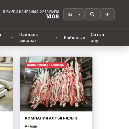
БІРЫҢҒАЙ БАЙЛАНЫС ОРТАЛЫҒЫ

1408
ң
Пайдалы
Сатып
Байланыс
▼
▼
ақпарат
алу
Жоба субсидияланады
КОМПАНИЯ АЛТЫН-ҚАЗЫҚ
Аймақ: