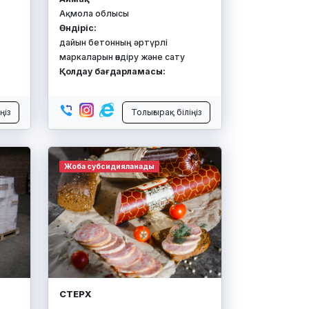
Ақмола облысы
Өндіріс:
дайын бетонның әртүрлі
маркаларын өндіру және сату
Қолдау бағдарламасы:
ңіз
Толығырақ біліңіз
Жоба субсидияланады
СТЕРХ