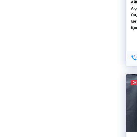
Айм
Ақ
Өн
ме
Қо
Ж