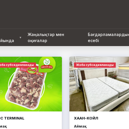
Жаңалықтар мен
Бағдарламаларды
▼
йында
оқиғалар
есебі
оба субсидияланады
Жоба субсидияланады
IC TERMINAL
ХААН-КОЙЛ
ақ:
Аймақ: