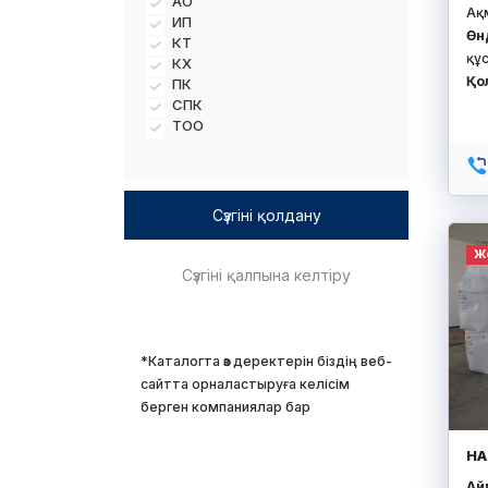
АО
Ақ
ИП
Өн
КТ
құс
КХ
Қо
ПК
СПК
ТОО
Ж
*Каталогта өз деректерін біздің веб-
сайтта орналастыруға келісім
берген компаниялар бар
Н
Айм