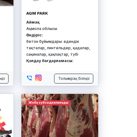
AQM PARK
Аймақ:
Ақмола облысы
Өндіріс:
бетон бұйымдары: едендік
тақталар, линтельдер, қадалар,
сақиналар, қақпақтар, түбі
Қолдау бағдарламасы:
ңіз
Толығырақ біліңіз
Жоба субсидияланады