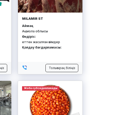
MILAMIR ST
Аймақ:
Ақмола облысы
Өндіріс:
еттен жасалған өнімдер
Қолдау бағдарламасы:
ңіз
Толығырақ біліңіз
Жоба субсидияланады