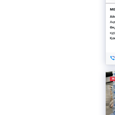
МЕ
Айм
Ақ
Өн
құ
Қо
Ж