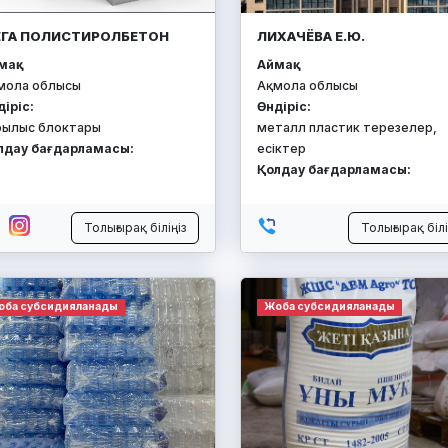
ГА ПОЛИСТИРОЛБЕТОН
ЛИХАЧЁВА Е.Ю.
ақ:
Аймақ:
мола облысы
Ақмола облысы
діріс:
Өндіріс:
рылыс блоктары
металл пластик терезелер,
лдау бағдарламасы:
есіктер
Қолдау бағдарламасы:
Толығырақ біліңіз
Толығырақ білі
оба субсидияланады
Жоба субсидияланады