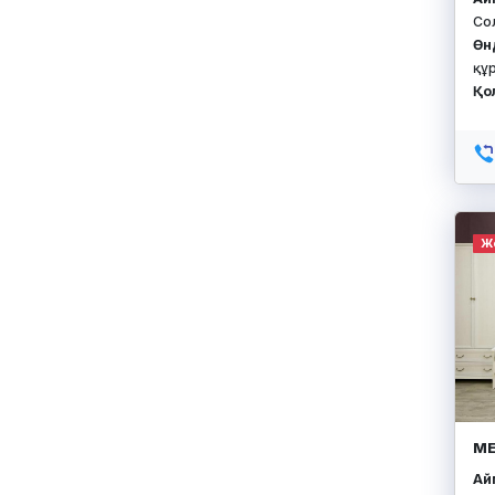
Со
Өн
құ
Қо
Ж
МЕ
Айм