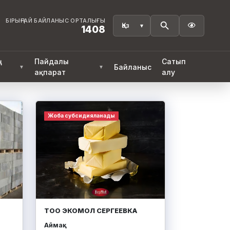
БІРЫҢҒАЙ БАЙЛАНЫС ОРТАЛЫҒЫ

1408
ң
Пайдалы
Сатып
Байланыс
▼
▼
ақпарат
алу
Жоба субсидияланады
ТОО ЭКОМОЛ СЕРГЕЕВКА
Аймақ: