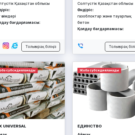
лтүстік Қазақстан облысы
Солтүстік Қазақстан облысы
діріс:
Өндіріс:
 өнімдері
газоблоктар және тауарлық
лдау бағдарламасы:
бетон
Қолдау бағдарламасы:
Толығырақ біліңіз
Толығырақ білі
оба субсидияланады
Жоба субсидияланады
X UNIVERSAL
ЕДИНСТВО
ақ:
Аймақ: