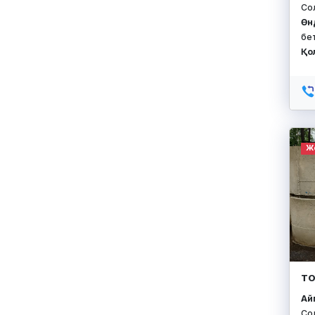
Со
Өн
бе
Қо
Ж
ТО
Айм
Со