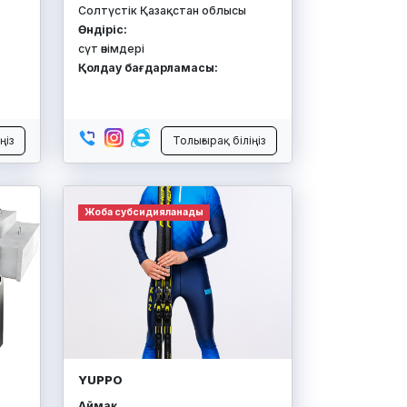
Солтүстік Қазақстан облысы
Өндіріс:
сүт өнімдері
Қолдау бағдарламасы:
ңіз
Толығырақ біліңіз
Жоба субсидияланады
YUPPO
Аймақ: