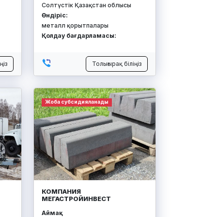
Солтүстік Қазақстан облысы
Өндіріс:
металл қорытпалары
Қолдау бағдарламасы:
ңіз
Толығырақ біліңіз
Жоба субсидияланады
КОМПАНИЯ
МЕГАСТРОЙИНВЕСТ
Аймақ: