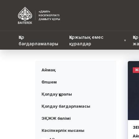
Қор
Қаржылық емес
Қор
▼
бағдарламалары
құралдар
жа
Аймақ
Ж
Өлшем
Қолдау құралы
Қолдау бағдарламасы
ЭҚЖЖ бөлімі
ЗЕ
Кәсіпкерлік нысаны
Айм