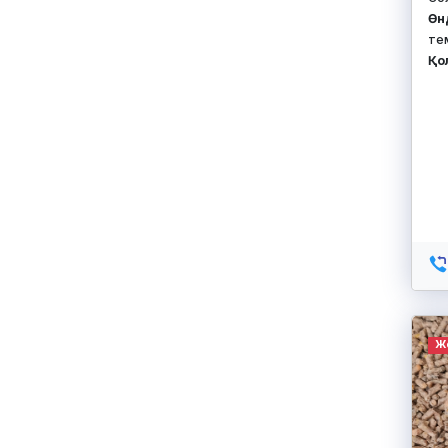
Өн
те
Қо
Ж