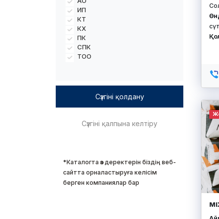
АО
Со
ИП
Өн
КТ
сүт
КХ
Қо
ПК
СПК
ТОО
Ж
*Каталогта өз деректерін біздің веб-
сайтта орналастыруға келісім
берген компаниялар бар
MI
Айм