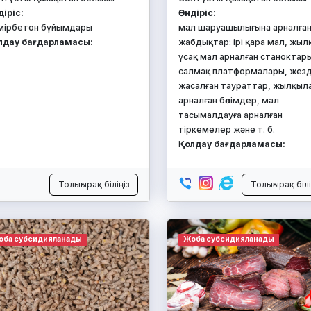
діріс:
Өндіріс:
мірбетон бұйымдары
мал шаруашылығына арналға
лдау бағдарламасы:
жабдықтар: ірі қара мал, жыл
ұсақ мал арналған станоктар
салмақ платформалары, жез
жасалған таураттар, жылқыл
арналған бөлімдер, мал
тасымалдауға арналған
тіркемелер және т. б.
Қолдау бағдарламасы:
Толығырақ біліңіз
Толығырақ білі
оба субсидияланады
Жоба субсидияланады