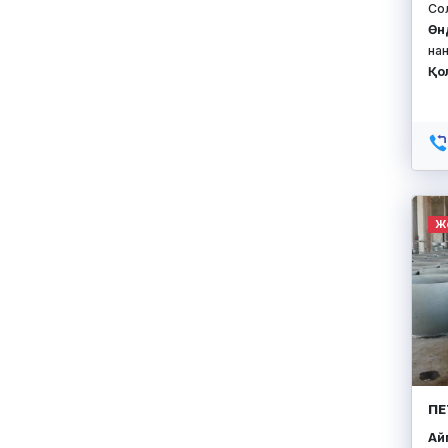
Со
Өн
нан
Қо
Ж
ПЕ
Айм