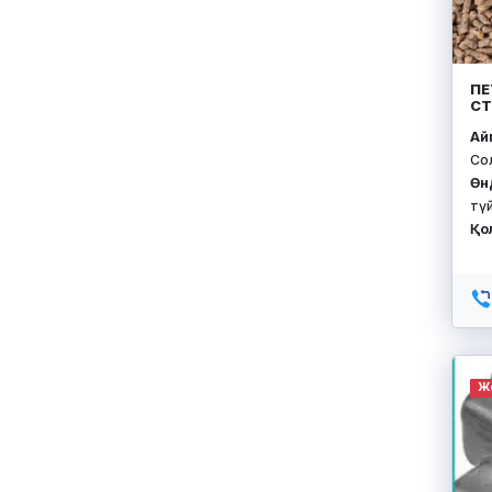
ПЕ
СТ
Айм
Со
Өн
тү
Қо
Ж