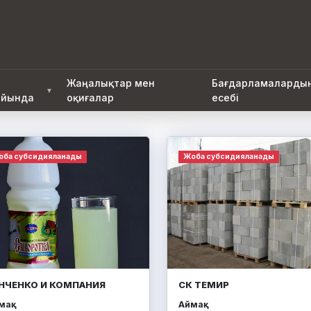
Жаңалықтар мен
Бағдарламаларды
▼
йында
оқиғалар
есебі
оба субсидияланады
Жоба субсидияланады
НЧЕНКО И КОМПАНИЯ
СК ТЕМИР
ақ:
Аймақ: