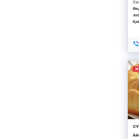
Со
Өн
жи
Қо
Ж
СУ
Айм