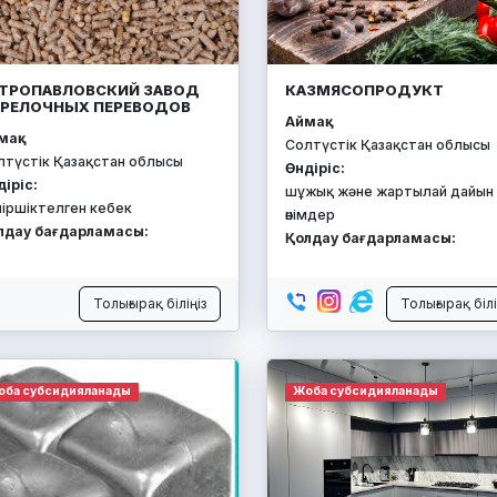
ТРОПАВЛОВСКИЙ ЗАВОД
КАЗМЯСОПРОДУКТ
РЕЛОЧНЫХ ПЕРЕВОДОВ
Аймақ:
ақ:
Солтүстік Қазақстан облысы
лтүстік Қазақстан облысы
Өндіріс:
діріс:
шұжық және жартылай дайын
йіршіктелген кебек
өнімдер
лдау бағдарламасы:
Қолдау бағдарламасы:
Толығырақ біліңіз
Толығырақ білі
оба субсидияланады
Жоба субсидияланады