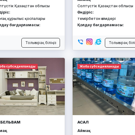
лтүстік Қазақстан облысы
Солтүстік Қазақстан облысы
діріс:
Өндіріс:
рғақ құрылыс қоспалары
темірбетон өнімдері
лдау бағдарламасы:
Қолдау бағдарламасы:
Толығырақ біліңіз
Толығырақ білі
оба субсидияланады
Жоба субсидияланады
БЕЛЬВАМ
АСАЛ
ақ:
Аймақ: