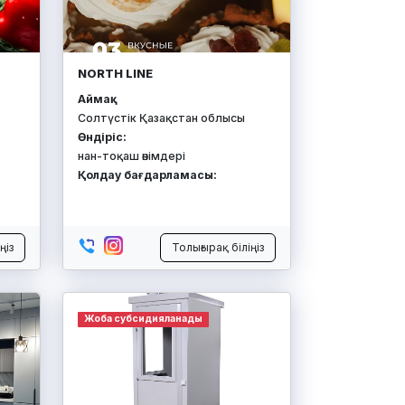
NORTH LINE
Аймақ:
Солтүстік Қазақстан облысы
Өндіріс:
нан-тоқаш өнімдері
Қолдау бағдарламасы:
ңіз
Толығырақ біліңіз
Жоба субсидияланады