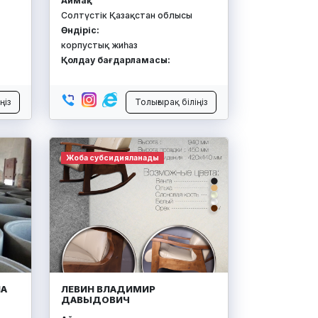
Аймақ:
Солтүстік Қазақстан облысы
Өндіріс:
корпустық жиһаз
Қолдау бағдарламасы:
ңіз
Толығырақ біліңіз
Жоба субсидияланады
ЛА
ЛЕВИН ВЛАДИМИР
ДАВЫДОВИЧ