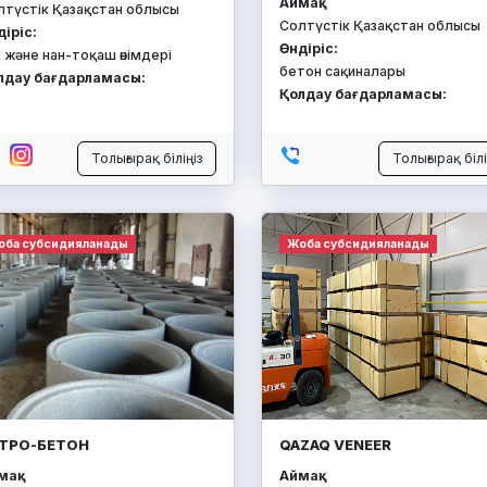
Аймақ:
лтүстік Қазақстан облысы
Солтүстік Қазақстан облысы
діріс:
Өндіріс:
 және нан-тоқаш өнімдері
бетон сақиналары
лдау бағдарламасы:
Қолдау бағдарламасы:
Толығырақ біліңіз
Толығырақ білі
оба субсидияланады
Жоба субсидияланады
ТРО-БЕТОН
QAZAQ VENEER
ақ:
Аймақ: