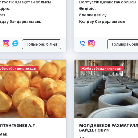
лтүстік Қазақстан облысы
Солтүстік Қазақстан облысы
діріс:
Өндіріс:
һаз
бөтелкедегі су
лдау бағдарламасы:
Қолдау бағдарламасы:
Толығырақ біліңіз
Толығырақ білі
оба субсидияланады
Жоба субсидияланады
ЛТАНГАЗИЕВ А.Т.
МОЛДАБЕКОВ РАХМАТУЛ
БАЙДЕТОВИЧ
ақ: