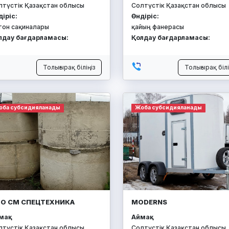
лтүстік Қазақстан облысы
Солтүстік Қазақстан облысы
діріс:
Өндіріс:
тон сақиналары
қайың фанерасы
лдау бағдарламасы:
Қолдау бағдарламасы:
Толығырақ біліңіз
Толығырақ білі
оба субсидияланады
Жоба субсидияланады
О СМ СПЕЦТЕХНИКА
MODERNS
ақ:
Аймақ:
лтүстік Қазақстан облысы
Солтүстік Қазақстан облысы