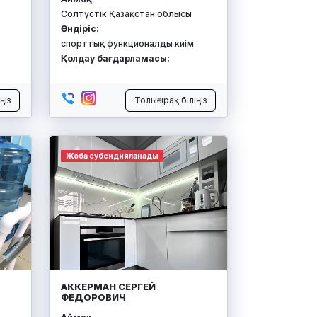
Солтүстік Қазақстан облысы
Өндіріс:
спорттық функционалды киім
Қолдау бағдарламасы:
ңіз
Толығырақ біліңіз
Жоба субсидияланады
АККЕРМАН СЕРГЕЙ
ФЕДОРОВИЧ