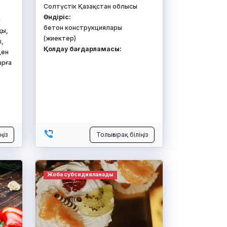
Солтүстік Қазақстан облысы
Өндіріс:
н
бетон конструкциялары
қы,
(жиектер)
ы,
Қолдау бағдарламасы:
ден
арға
ңіз
Толығырақ біліңіз
Жоба субсидияланады