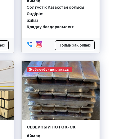
Аймақ:
Солтүстік Қазақстан облысы
Өндіріс:
жиһаз
Қолдау бағдарламасы:
ңіз
Толығырақ біліңіз
Жоба субсидияланады
СЕВЕРНЫЙ ПОТОК-СК
Аймақ: