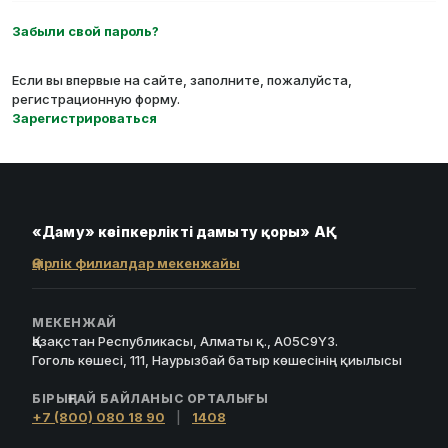
Забыли свой пароль?
Если вы впервые на сайте, заполните, пожалуйста,
регистрационную форму.
Зарегистрироваться
«Даму» кәсіпкерлікті дамыту қоры» АҚ
Өңірлік филиалдар мекенжайы
МЕКЕНЖАЙ
Қазақстан Республикасы, Алматы қ., A05C9Y3.
Гоголь көшесі, 111, Наурызбай батыр көшесінің қиылысы
БІРЫҢҒАЙ БАЙЛАНЫС ОРТАЛЫҒЫ
+7 (800) 080 18 90
|
1408