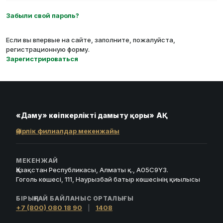
Забыли свой пароль?
Если вы впервые на сайте, заполните, пожалуйста,
регистрационную форму.
Зарегистрироваться
«Даму» кәсіпкерлікті дамыту қоры» АҚ
Өңірлік филиалдар мекенжайы
МЕКЕНЖАЙ
Қазақстан Республикасы, Алматы қ., A05C9Y3.
Гоголь көшесі, 111, Наурызбай батыр көшесінің қиылысы
БІРЫҢҒАЙ БАЙЛАНЫС ОРТАЛЫҒЫ
+7 (800) 080 18 90
|
1408