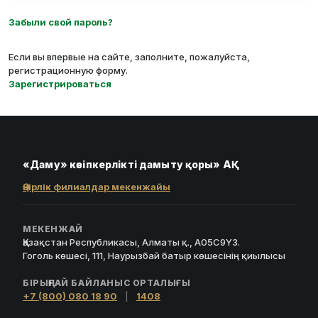
Забыли свой пароль?
Если вы впервые на сайте, заполните, пожалуйста,
регистрационную форму.
Зарегистрироваться
«Даму» кәсіпкерлікті дамыту қоры» АҚ
Өңірлік филиалдар мекенжайы
МЕКЕНЖАЙ
Қазақстан Республикасы, Алматы қ., A05C9Y3.
Гоголь көшесі, 111, Наурызбай батыр көшесінің қиылысы
БІРЫҢҒАЙ БАЙЛАНЫС ОРТАЛЫҒЫ
+7 (800) 080 18 90
|
1408