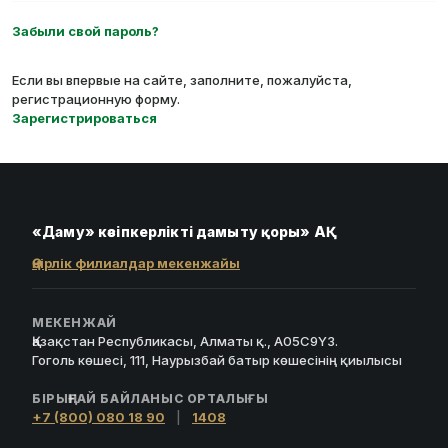
Забыли свой пароль?
Если вы впервые на сайте, заполните, пожалуйста,
регистрационную форму.
Зарегистрироваться
«Даму» кәсіпкерлікті дамыту қоры» АҚ
Өңірлік филиалдар мекенжайы
МЕКЕНЖАЙ
Қазақстан Республикасы, Алматы қ., A05C9Y3.
Гоголь көшесі, 111, Наурызбай батыр көшесінің қиылысы
БІРЫҢҒАЙ БАЙЛАНЫС ОРТАЛЫҒЫ
+7 (800) 080 18 90
|
1408