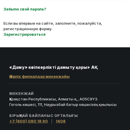
Забыли свой пароль?
Если вы впервые на сайте, заполните, пожалуйста,
регистрационную форму.
Зарегистрироваться
«Даму» кәсіпкерлікті дамыту қоры» АҚ
Өңірлік филиалдар мекенжайы
МЕКЕНЖАЙ
Қазақстан Республикасы, Алматы қ., A05C9Y3.
Гоголь көшесі, 111, Наурызбай батыр көшесінің қиылысы
БІРЫҢҒАЙ БАЙЛАНЫС ОРТАЛЫҒЫ
+7 (800) 080 18 90
|
1408