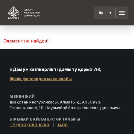
menu
Элемент не найден!
«Даму» кәсіпкерлікті дамыту қоры» АҚ
Өңірлік филиалдар мекенжайы
МЕКЕНЖАЙ
Қазақстан Республикасы, Алматы қ., A05C9Y3.
Гоголь көшесі, 111, Наурызбай батыр көшесінің қиылысы
БІРЫҢҒАЙ БАЙЛАНЫС ОРТАЛЫҒЫ
+7 (800) 080 18 90
|
1408