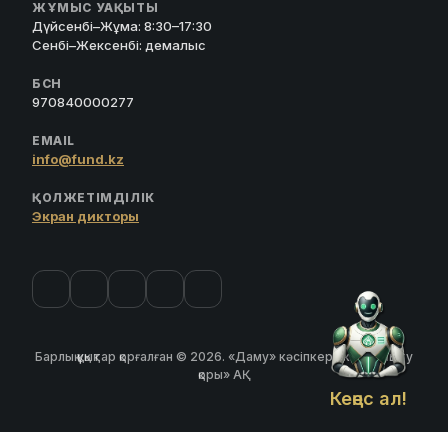
ЖҰМЫС УАҚЫТЫ
Дүйсенбі–Жұма: 8:30–17:30
Сенбі–Жексенбі: демалыс
БСН
970840000277
EMAIL
info@fund.kz
ҚОЛЖЕТІМДІЛІК
Экран дикторы
Барлық құқықтар қорғалған © 2026. «Даму» кәсіпкерлікті дамыту
қоры» АҚ
Кеңес ал!