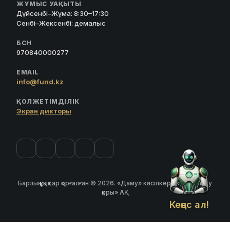
ЖҰМЫС УАҚЫТЫ
Дүйсенбі–Жұма: 8:30–17:30
Сенбі–Жексенбі: демалыс
БСН
970840000277
EMAIL
info@fund.kz
ҚОЛЖЕТІМДІЛІК
Экран дикторы
Барлық құқықтар қорғалған © 2026. «Даму» кәсіпкерлікті дамыту
қоры» АҚ
Кеңес ал!