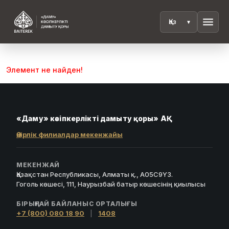
menu
Элемент не найден!
«Даму» кәсіпкерлікті дамыту қоры» АҚ
Өңірлік филиалдар мекенжайы
МЕКЕНЖАЙ
Қазақстан Республикасы, Алматы қ., A05C9Y3.
Гоголь көшесі, 111, Наурызбай батыр көшесінің қиылысы
БІРЫҢҒАЙ БАЙЛАНЫС ОРТАЛЫҒЫ
+7 (800) 080 18 90
|
1408