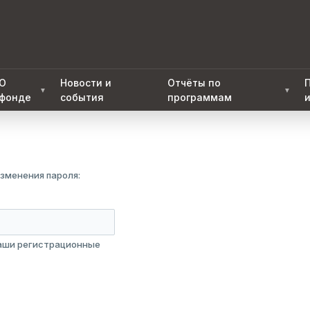
О
Новости и
Отчёты по
▼
▼
фонде
события
программам
зменения пароля:
ваши регистрационные