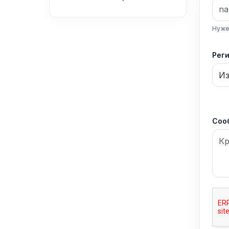
Нуже
Рег
Соо