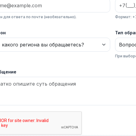
н для ответа по почте (необязательно).
Формат: +
ион
Тип обр
При выбор
бщение