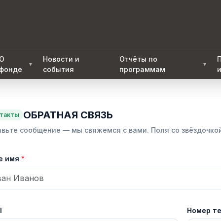
О
Новости и
Отчёты по
▼
▼
фонде
события
программам
ОБРАТНАЯ СВЯЗЬ
такты
вьте сообщение — мы свяжемся с вами. Поля со звёздочко
е имя
l
Номер т