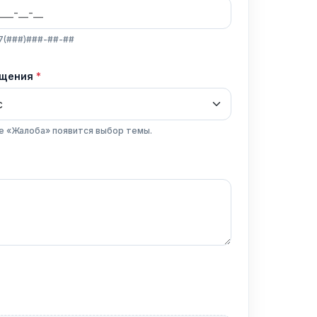
7(###)###-##-##
ащения
е «Жалоба» появится выбор темы.