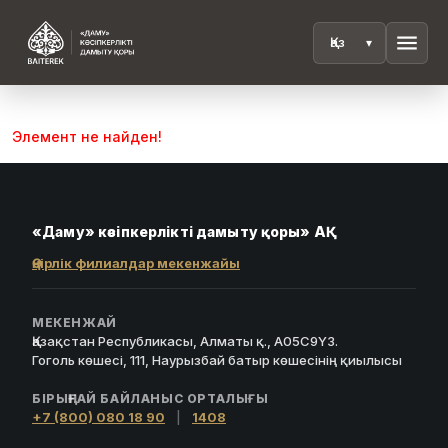
menu
Элемент не найден!
«Даму» кәсіпкерлікті дамыту қоры» АҚ
Өңірлік филиалдар мекенжайы
МЕКЕНЖАЙ
Қазақстан Республикасы, Алматы қ., A05C9Y3.
Гоголь көшесі, 111, Наурызбай батыр көшесінің қиылысы
БІРЫҢҒАЙ БАЙЛАНЫС ОРТАЛЫҒЫ
+7 (800) 080 18 90
|
1408