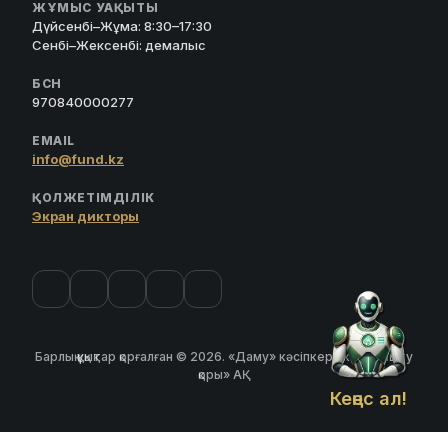
ЖҰМЫС УАҚЫТЫ
Дүйсенбі–Жұма: 8:30–17:30
Сенбі–Жексенбі: демалыс
БСН
970840000277
EMAIL
info@fund.kz
ҚОЛЖЕТІМДІЛІК
Экран дикторы
Барлық құқықтар қорғалған © 2026. «Даму» кәсіпкерлікті дамыту
қоры» АҚ
Кеңес ал!