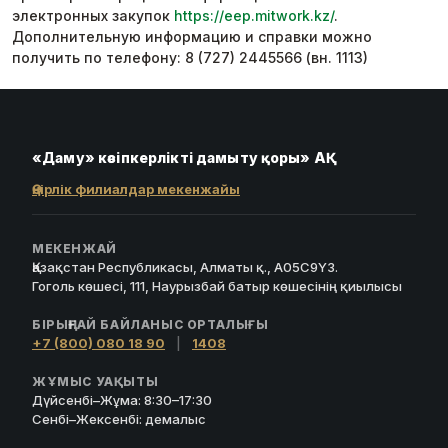
электронных закупок
https://eep.mitwork.kz/
.
Дополнительную информацию и справки можно
получить по телефону: 8 (727) 2445566 (вн. 1113)
«Даму» кәсіпкерлікті дамыту қоры» АҚ
Өңірлік филиалдар мекенжайы
МЕКЕНЖАЙ
Қазақстан Республикасы, Алматы қ., A05C9Y3.
Гоголь көшесі, 111, Наурызбай батыр көшесінің қиылысы
БІРЫҢҒАЙ БАЙЛАНЫС ОРТАЛЫҒЫ
+7 (800) 080 18 90
|
1408
ЖҰМЫС УАҚЫТЫ
Дүйсенбі–Жұма: 8:30–17:30
Сенбі–Жексенбі: демалыс