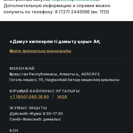
Дополнительную информацию и справки можно
получить по телефону: 8 (727) 2445566 (вн. 1113)
«Даму» кәсіпкерлікті дамыту қоры» АҚ
Өңірлік филиалдар мекенжайы
МЕКЕНЖАЙ
Қазақстан Республикасы, Алматы қ., A05C9Y3.
Гоголь көшесі, 111, Наурызбай батыр көшесінің қиылысы
БІРЫҢҒАЙ БАЙЛАНЫС ОРТАЛЫҒЫ
+7 (800) 080 18 90
|
1408
ЖҰМЫС УАҚЫТЫ
Дүйсенбі–Жұма: 8:30–17:30
Сенбі–Жексенбі: демалыс
БСН