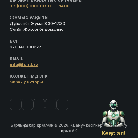
БІРЫҢҒАЙ БАЙЛАНЫС ОРТАЛЫҒЫ
+7 (800) 080 18 90
|
1408
ЖҰМЫС УАҚЫТЫ
Дүйсенбі–Жұма: 8:30–17:30
Сенбі–Жексенбі: демалыс
БСН
970840000277
EMAIL
info@fund.kz
ҚОЛЖЕТІМДІЛІК
Экран дикторы
Барлық құқықтар қорғалған © 2026. «Даму» кәсіпкерлікті дамыту
қоры» АҚ
Кеңес ал!