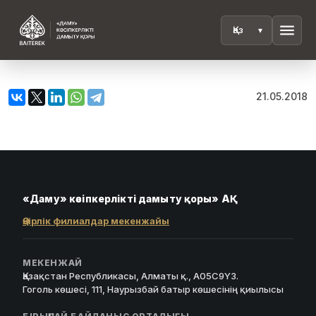
menu
21.05.2018
«Даму» кәсіпкерлікті дамыту қоры» АҚ
Өңірлік филиалдар мекенжайы
МЕКЕНЖАЙ
Қазақстан Республикасы, Алматы қ., A05C9Y3.
Гоголь көшесі, 111, Наурызбай батыр көшесінің қиылысы