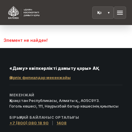
menu
Элемент не найден!
«Даму» кәсіпкерлікті дамыту қоры» АҚ
Өңірлік филиалдар мекенжайы
МЕКЕНЖАЙ
Қазақстан Республикасы, Алматы қ., A05C9Y3.
Гоголь көшесі, 111, Наурызбай батыр көшесінің қиылысы
БІРЫҢҒАЙ БАЙЛАНЫС ОРТАЛЫҒЫ
+7 (800) 080 18 90
|
1408