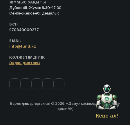
ЖҰМЫС УАҚЫТЫ
Дүйсенбі–Жұма: 8:30–17:30
Сенбі–Жексенбі: демалыс
БСН
970840000277
EMAIL
info@fund.kz
ҚОЛЖЕТІМДІЛІК
Экран дикторы
Барлық құқықтар қорғалған © 2026. «Даму» кәсіпкерлікті дамыту
қоры» АҚ
Кеңес ал!