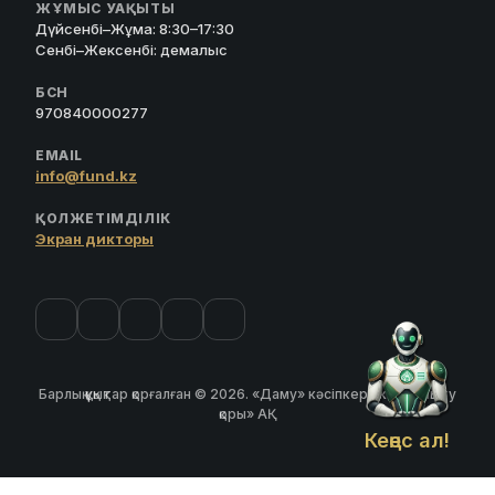
ЖҰМЫС УАҚЫТЫ
Дүйсенбі–Жұма: 8:30–17:30
Сенбі–Жексенбі: демалыс
БСН
970840000277
EMAIL
info@fund.kz
ҚОЛЖЕТІМДІЛІК
Экран дикторы
Барлық құқықтар қорғалған © 2026. «Даму» кәсіпкерлікті дамыту
қоры» АҚ
Кеңес ал!