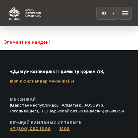
menu
Элемент не найден!
«Даму» кәсіпкерлікті дамыту қоры» АҚ
Өңірлік филиалдар мекенжайы
МЕКЕНЖАЙ
Қазақстан Республикасы, Алматы қ., A05C9Y3.
Гоголь көшесі, 111, Наурызбай батыр көшесінің қиылысы
БІРЫҢҒАЙ БАЙЛАНЫС ОРТАЛЫҒЫ
+7 (800) 080 18 90
|
1408