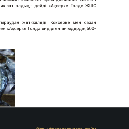
шикізат алдық,- дейді «Ақсерке Голд» ЖШС
ыраудан жеткізіледі. Көксерке мен сазан
рінен «Ақсерке Голд» өндірген өнімдердің 500-
Өңірлік филиалдар мекенжайы