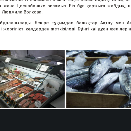
а және Цеснабанкке ризамыз. Біз бұл қаржыға жабдық, 
ы Людмила Волкова.
айдаланылады. Бекіре тұқымдас балықтар Ақтау мен Ат
 жергілікті көлдерден жеткізіледі. Бүгінгі күні дүкен желіле