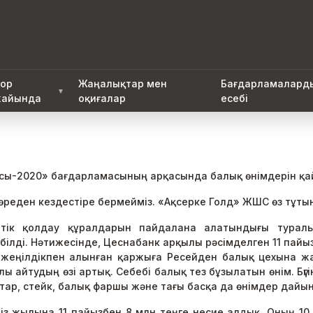
ор
Жаңалықтар мен
Бағдарламалард
▼
айында
оқиғалар
есебі
тасы-2020» бағдарламасының арқасында балық өнімдерін қа
өреден кездестіре бермейміз. «Ақсерке Голд» ЖШС өз тұт
ттік қолдау құралдарын пайдалана алатындығы тура
білді. Нәтижесінде, Цеснабанк арқылы рәсімделген 11 пайы
жеңілдікпен алынған қаржыға Ресейден балық цехына 
 айтудың өзі артық. Себебі балық тез бұзылатын өнім. Бүг
ар, стейк, балық фаршы және тағы басқа да өнімдер дайы
біз жылына 11 пайызбен 8 млн теңге несие алдық. Оның 1