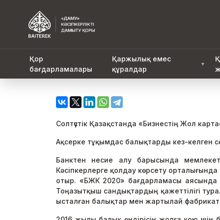
Қор
Қаржылық емес
Қ
▼
бағдарламалары
құралдар
ж
Солтүстік Қазақстанда «Бизнестің Жол кар
Ақсерке тұқымдас балықтарды кез-келген с
Банктен несие алу барысында мемлеке
Кәсіпкерлерге қолдау көрсету орталығында 
отыр. «БЖК 2020» бағдарламасы аясында 
Тоңазытқыш сандықтардың қажеттілігі туралы
ысталған балықтар мен жартылай фабрикатт
2016 жылы балық өндірісін жолға қою үшін 