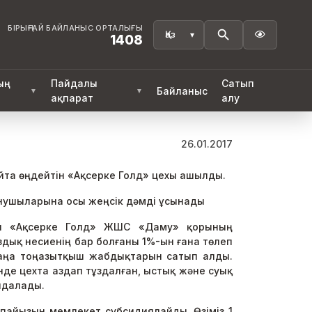
БІРЫҢҒАЙ БАЙЛАНЫС ОРТАЛЫҒЫ

1408
ың
Пайдалы
Сатып
Байланыс
▼
▼
ақпарат
алу
26.01.2017
йта өңдейтін «Ақсерке Голд» цехы ашылды.
ынушыларына осы жеңсік дәмді ұсынады
лы «Ақсерке Голд» ЖШС «Даму» қорының
здық несиенің бар болғаны 1%-ын ғана төлеп
жаңа тоңазытқыш жабдықтарын сатып алды.
інде цехта аздап тұздалған, ыстық және суық
ндалады.
0 пайызын мемлекет субсидиялайды. Өзіміз 1