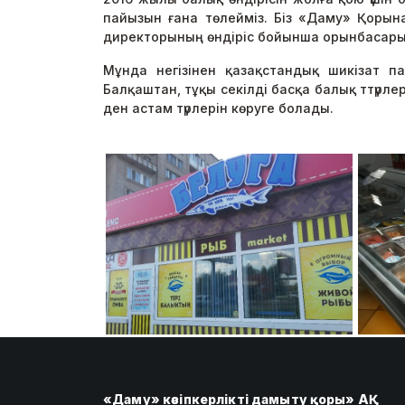
пайызын ғана төлейміз. Біз «Даму» Қорын
директорының өндіріс бойынша орынбасар
Мұнда негізінен қазақстандық шикізат п
Балқаштан, тұқы секілді басқа балық ттүрлері
ден астам түрлерін көруге болады.
«Даму» кәсіпкерлікті дамыту қоры» АҚ