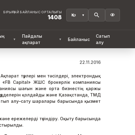
БІРЫҢҒАЙ БАЙЛАНЫС ОРТАЛЫҒЫ

1408
ың
Пайдалы
Сатып
Байланыс
▼
▼
ақпарат
алу
22.11.2016
Ақпарат түрлері мен тәсілдері, электрондық
ы «FB Capital» ЖШС брокерлік компаниясы
паниясы шағын және орта бизнестің қаржы
мүдделерін қолдайды және Қазақстанда, ТМД
сатып алу–сату шаралары барысында қызмет
әне ережелерді түсіндіру. Оқыту барысында
астырылды.