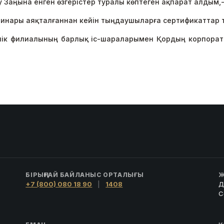
у Заңына енген өзгерістер туралы көптеген ақпарат алдым,
инары аяқталғаннан кейін тыңдаушыларға сертификаттар т
лік филиалының барлық іс-шараларымен Қордың корпорати
БІРЫҢҒАЙ БАЙЛАНЫС ОРТАЛЫҒЫ
Ж
+7 (800) 080 18 90
|
1408
Д
С