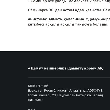
- Семинар өте ұнады, мемлекеттік сатып ал
Семинарға 30-дан астам адам қатысты. Сем
Анықтама: Алматы қаласының «Даму» өңір
күнтізбесі арқылы арқылы танысуға болады.
«Даму» кәсіпкерлікті дамыту қоры» АҚ
МЕКЕНЖАЙ
Қазақстан Республикасы, Алматы қ., A05C9Y3.
Гоголь көшесі, 111, Наурызбай батыр көшесінің
қиылысы