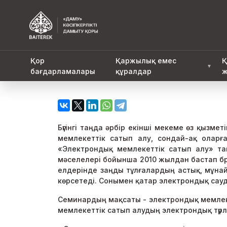
Қор
Қаржылық емес
Қ
▼
бағдарламалары
құралдар
ж
Бүгінгі таңда әрбір екінші мекеме өз қызм
мемлекеттік сатып алу, сондай-ақ оларғ
«Электрондық мемлекеттік сатып алу» та
мәселелері бойынша 2010 жылдан бастап бр
елдерінде заңды тұлғалардың астық, мұна
көрсетеді. Сонымен қатар электрондық сауда
Семинардың мақсаты - электрондық мемлеке
мемлекеттік сатып алудың электрондық түр