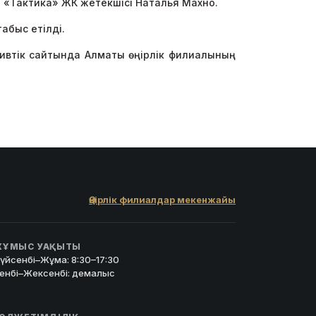
- «Тактика» ЖК жетекшісі Наталья Махно.
абыс етілді.
втік сайтында Алматы өңірлік филиалының
Өңірлік филиалдар мекенжайы
ҰМЫС УАҚЫТЫ
үйсенбі–Жұма: 8:30–17:30
енбі–Жексенбі: демалыс