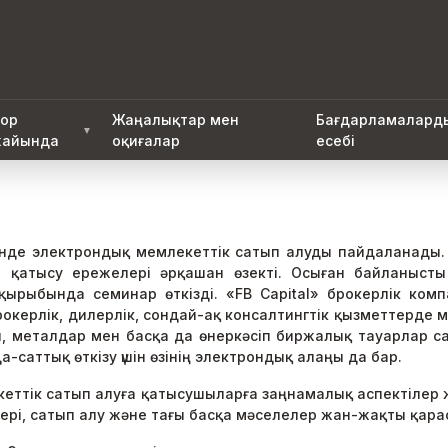
ор
Жаңалықтар мен
Бағдарламалард
▼
айында
оқиғалар
есебі
етінде электрондық мемлекеттік сатып алуды пайдаланады. 
а қатысу ережелері әрқашан өзекті. Осыған байланыст
қырыбында семинар өткізді. «FB Capital» брокерлік ком
окерлік, дилерлік, сондай-ақ консалтингтік қызметтерде 
й, металдар мен басқа да өнеркәсіп биржалық тауарлар 
-саттық өткізу үшін өзінің электрондық алаңы да бар.
ттік сатып алуға қатысушыларға заңнамалық аспектілер ж
лері, сатып алу және тағы басқа мәселелер жан-жақты қар