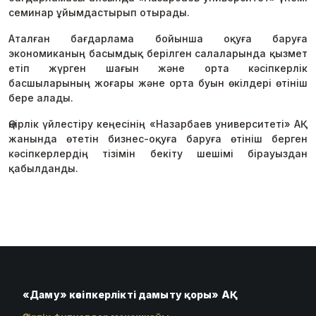
семинар ұйымдастырып отырады.
Аталған бағдарлама бойынша оқуға баруға
экономиканың басымдық берілген салаларында қызмет
етіп жүрген шағын және орта кәсіпкерлік
басшыларының жоғары және орта буын өкілдері өтініш
бере алады.
Өңірлік үйлестіру кеңесінің «Назарбаев университеті» АҚ
жанында өтетін бизнес-оқуға баруға өтініш берген
кәсіпкерлердің тізімін бекіту шешімі бірауыздан
қабылданды.
«Даму» кәсіпкерлікті дамыту қоры» АҚ