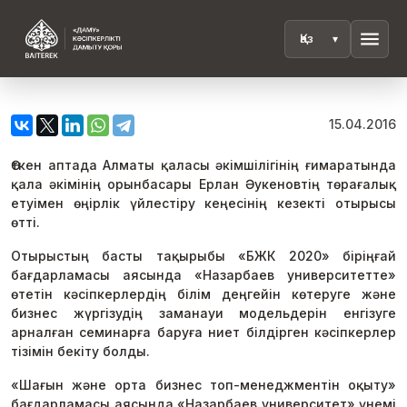
menu
15.04.2016
Өткен аптада Алматы қаласы әкімшілігінің ғимаратында
қала әкімінің орынбасары Ерлан Әукеновтің төрағалық
етуімен өңірлік үйлестіру кеңесінің кезекті отырысы
өтті.
Отырыстың басты тақырыбы «БЖК 2020» біріңғай
бағдарламасы аясында «Назарбаев университетте»
өтетін кәсіпкерлердің білім деңгейін көтеруге және
бизнес жүргізудің заманауи модельдерін енгізуге
арналған семинарға баруға ниет білдірген кәсіпкерлер
тізімін бекіту болды.
«Шағын және орта бизнес топ-менеджментін оқыту»
бағдарламасы аясында «Назарбаев университет» үнемі