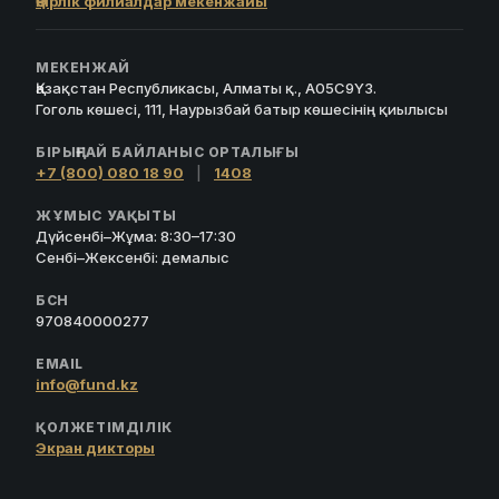
Өңірлік филиалдар мекенжайы
МЕКЕНЖАЙ
Қазақстан Республикасы, Алматы қ., A05C9Y3.
Гоголь көшесі, 111, Наурызбай батыр көшесінің қиылысы
БІРЫҢҒАЙ БАЙЛАНЫС ОРТАЛЫҒЫ
+7 (800) 080 18 90
|
1408
ЖҰМЫС УАҚЫТЫ
Дүйсенбі–Жұма: 8:30–17:30
Сенбі–Жексенбі: демалыс
БСН
970840000277
EMAIL
info@fund.kz
ҚОЛЖЕТІМДІЛІК
Экран дикторы