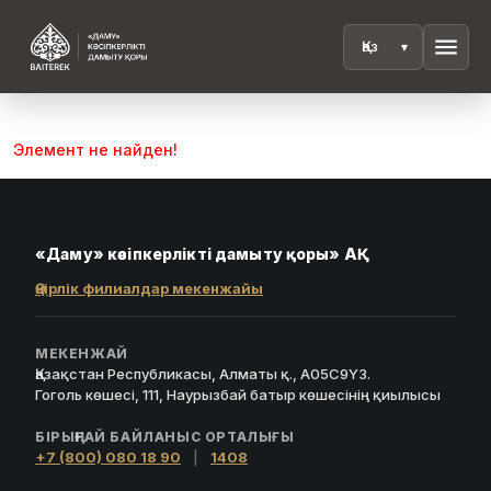
menu
Элемент не найден!
«Даму» кәсіпкерлікті дамыту қоры» АҚ
Өңірлік филиалдар мекенжайы
МЕКЕНЖАЙ
Қазақстан Республикасы, Алматы қ., A05C9Y3.
Гоголь көшесі, 111, Наурызбай батыр көшесінің қиылысы
БІРЫҢҒАЙ БАЙЛАНЫС ОРТАЛЫҒЫ
+7 (800) 080 18 90
|
1408