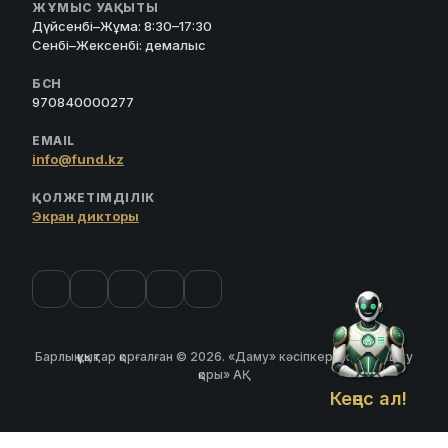
ЖҰМЫС УАҚЫТЫ
Дүйсенбі–Жұма: 8:30–17:30
Сенбі–Жексенбі: демалыс
БСН
970840000277
EMAIL
info@fund.kz
ҚОЛЖЕТІМДІЛІК
Экран дикторы
Барлық құқықтар қорғалған © 2026. «Даму» кәсіпкерлікті дамыту
қоры» АҚ
Кеңес ал!