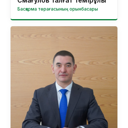
Смағулов Талғат Темірұлы
Басқарма төрағасының орынбасары