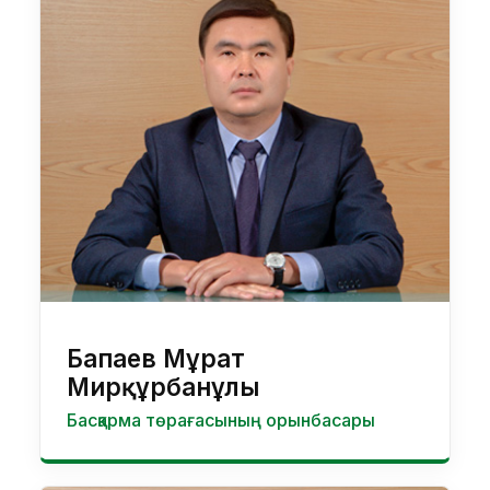
Бапаев Мұрат
Мирқұрбанұлы
Басқарма төрағасының орынбасары