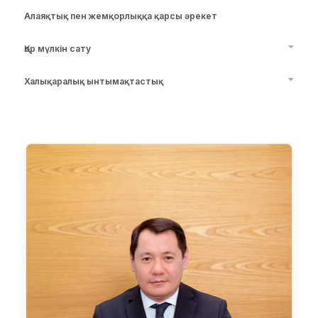
Алаяқтық пен жемқорлыққа қарсы әрекет
Қор мүлкін сату
Халықаралық ынтымақтастық