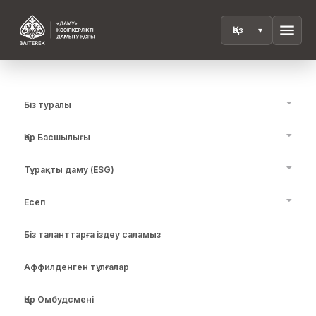
menu
Біз туралы
Қор Басшылығы
Тұрақты даму (ESG)
Есеп
Біз таланттарға іздеу саламыз
Аффилденген тұлғалар
Қор Омбудсмені