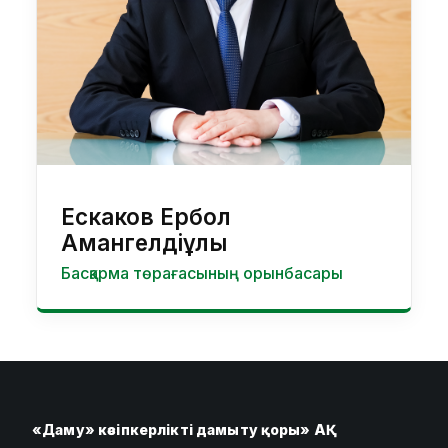
Ескаков Ербол
Амангелдіұлы
Басқарма төрағасының орынбасары
«Даму» кәсіпкерлікті дамыту қоры» АҚ