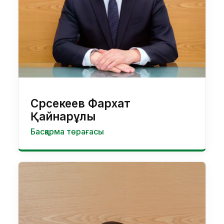
Сәрсекеев Фархат
Қайнарұлы
Басқарма төрағасы