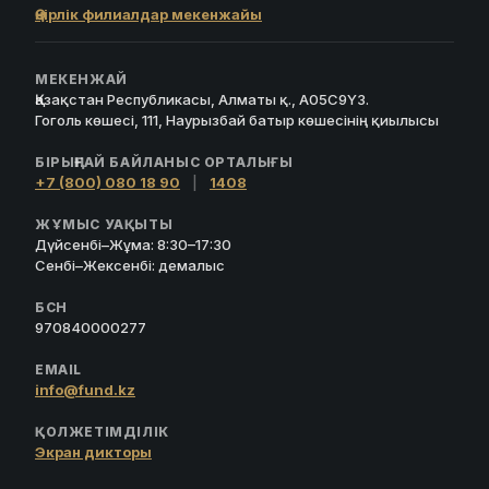
Өңірлік филиалдар мекенжайы
МЕКЕНЖАЙ
Қазақстан Республикасы, Алматы қ., A05C9Y3.
Гоголь көшесі, 111, Наурызбай батыр көшесінің қиылысы
БІРЫҢҒАЙ БАЙЛАНЫС ОРТАЛЫҒЫ
+7 (800) 080 18 90
|
1408
ЖҰМЫС УАҚЫТЫ
Дүйсенбі–Жұма: 8:30–17:30
Сенбі–Жексенбі: демалыс
БСН
970840000277
EMAIL
info@fund.kz
ҚОЛЖЕТІМДІЛІК
Экран дикторы