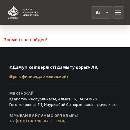
menu
Элемент не найден!
«Даму» кәсіпкерлікті дамыту қоры» АҚ
Өңірлік филиалдар мекенжайы
МЕКЕНЖАЙ
Қазақстан Республикасы, Алматы қ., A05C9Y3.
Гоголь көшесі, 111, Наурызбай батыр көшесінің қиылысы
БІРЫҢҒАЙ БАЙЛАНЫС ОРТАЛЫҒЫ
+7 (800) 080 18 90
|
1408