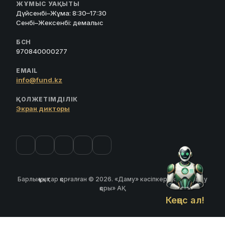
ЖҰМЫС УАҚЫТЫ
Дүйсенбі–Жұма: 8:30–17:30
Сенбі–Жексенбі: демалыс
БСН
970840000277
EMAIL
info@fund.kz
ҚОЛЖЕТІМДІЛІК
Экран дикторы
Барлық құқықтар қорғалған © 2026. «Даму» кәсіпкерлікті дамыту
қоры» АҚ
Кеңес ал!