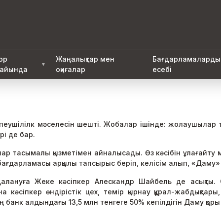
ор
Жаңалықтар мен
Бағдарламаларды
▼
айында
оқиғалар
есебі
пеушілілк мәселесін шешті. Жобалар ішінде: жолаушылар тасы
рі де бар.
р тасымалы қызметімен айналысады. Өз кәсібін ұлағайту 
бағдарламасы арқылы тапсырыс беріп, келісім алып, «Даму» 
лануға Жеке кәсіпкер Алескандр Шайбель де асықты. 
кәсіпкер өндірістік цех, темір қырнау құрал-жабдықтары
ің банк алдындағы 13,5 млн тенгеге 50% кепілдігін Даму қор