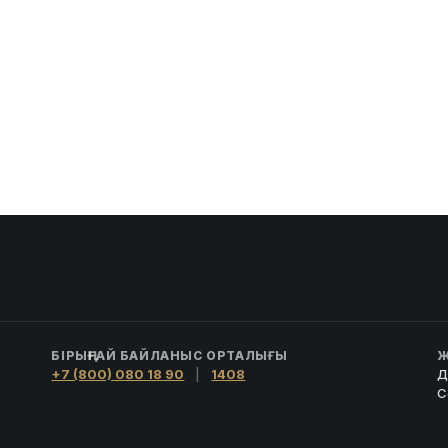
БІРЫҢҒАЙ БАЙЛАНЫС ОРТАЛЫҒЫ
Ж
+7 (800) 080 18 90
|
1408
Д
С