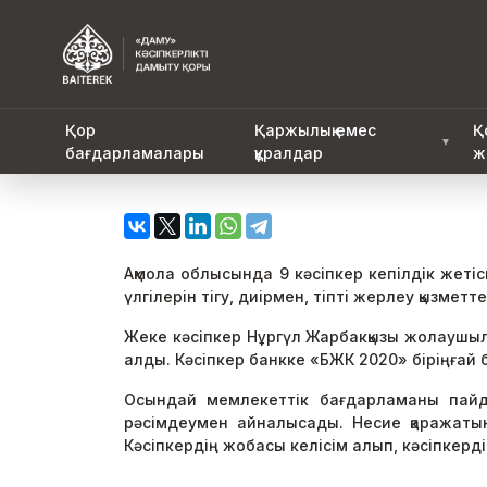
Қор
Қаржылық емес
Қ
▼
бағдарламалары
құралдар
ж
Ақмола облысында 9 кәсіпкер кепілдік жетіс
үлгілерін тігу, диірмен, тіпті жерлеу қызметте
Жеке кәсіпкер Нұргүл Жарбакқызы жолаушыла
алды. Кәсіпкер банкке «БЖК 2020» біріңғай 
Осындай мемлекеттік бағдарламаны пайда
рәсімдеумен айналысады. Несие қаражатына 
Кәсіпкердің жобасы келісім алып, кәсіпкерд