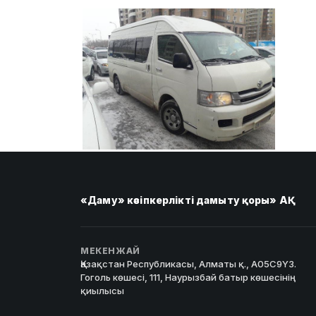
«Даму» кәсіпкерлікті дамыту қоры» АҚ
МЕКЕНЖАЙ
Қазақстан Республикасы, Алматы қ., A05C9Y3.
Гоголь көшесі, 111, Наурызбай батыр көшесінің
қиылысы