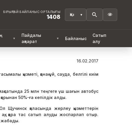
БІРЫҢҒАЙ БАЙЛАНЫС ОРТАЛЫҒЫ

1408
ң
Пайдалы
Сатып
Байланыс
▼
▼
ақпарат
алу
16.02.2017
малы қызметі, қонақ үй, сауда, белгілі киім
мақсатында 25 млн теңгеге үш шағын автобус
қорынан 50%-ға кепілдік алды.
Ол Щучинск қаласында жерлеу қызметтерін
, ақ, қара тас сатып алуды жоспарлап отыр.
ы жабады.