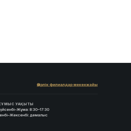
Өңірлік филиалдар мекенжайы
ҰМЫС УАҚЫТЫ
үйсенбі–Жұма: 8:30–17:30
енбі–Жексенбі: демалыс