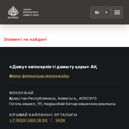
menu
Элемент не найден!
«Даму» кәсіпкерлікті дамыту қоры» АҚ
Өңірлік филиалдар мекенжайы
МЕКЕНЖАЙ
Қазақстан Республикасы, Алматы қ., A05C9Y3.
Гоголь көшесі, 111, Наурызбай батыр көшесінің қиылысы
БІРЫҢҒАЙ БАЙЛАНЫС ОРТАЛЫҒЫ
+7 (800) 080 18 90
|
1408