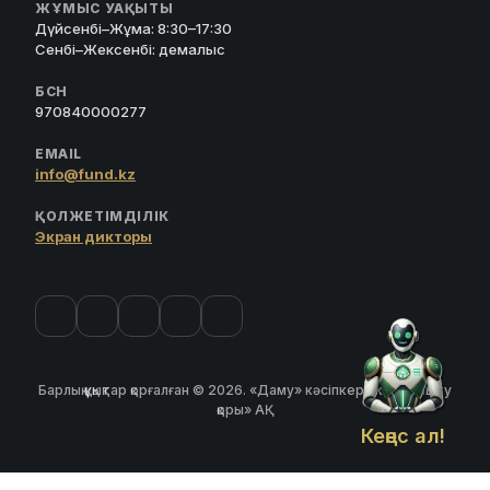
ЖҰМЫС УАҚЫТЫ
Дүйсенбі–Жұма: 8:30–17:30
Сенбі–Жексенбі: демалыс
БСН
970840000277
EMAIL
info@fund.kz
ҚОЛЖЕТІМДІЛІК
Экран дикторы
Барлық құқықтар қорғалған © 2026. «Даму» кәсіпкерлікті дамыту
қоры» АҚ
Кеңес ал!