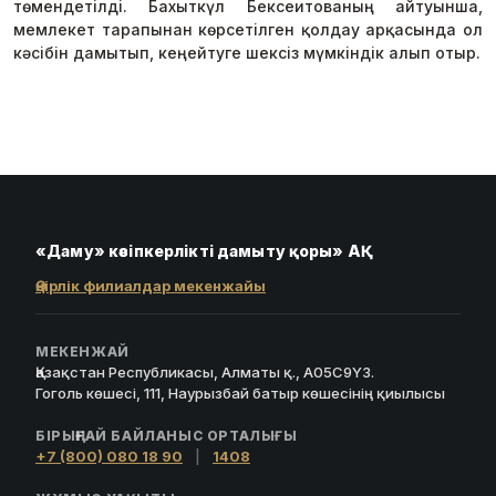
төмендетілді. Бахыткүл Бексеитованың айтуынша,
мемлекет тарапынан көрсетілген қолдау арқасында ол
кәсібін дамытып, кеңейтуге шексіз мүмкіндік алып отыр.
«Даму» кәсіпкерлікті дамыту қоры» АҚ
Өңірлік филиалдар мекенжайы
МЕКЕНЖАЙ
Қазақстан Республикасы, Алматы қ., A05C9Y3.
Гоголь көшесі, 111, Наурызбай батыр көшесінің қиылысы
БІРЫҢҒАЙ БАЙЛАНЫС ОРТАЛЫҒЫ
+7 (800) 080 18 90
|
1408