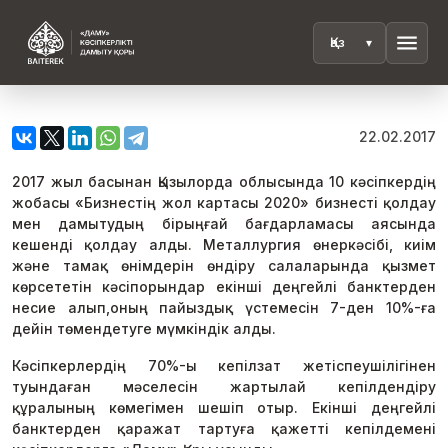
menu
22.02.2017
2017 жыл басынан Қызылорда облысында 10 кәсіпкердің
жобасы «Бизнестің жол картасы 2020» бизнесті қолдау
мен дамытудың бірыңғай бағдарламасы аясында
кешенді қолдау алды. Металлургия өнеркәсібі, киім
және тамақ өнімдерін өндіру салаларында қызмет
көрсететін кәсіпорындар екінші деңгейлі банктерден
несие алып,оның пайыздық үстемесін 7-ден 10%-ға
дейін төмендетуге мүмкіндік алды.
Кәсіпкерлердің 70%-ы кепілзат жетіспеушілігінен
туындаған мәселесін жартылай кепілдендіру
құралының көмегімен шешіп отыр. Екінші деңгейлі
банктерден қаражат тартуға қажетті кепілдемені