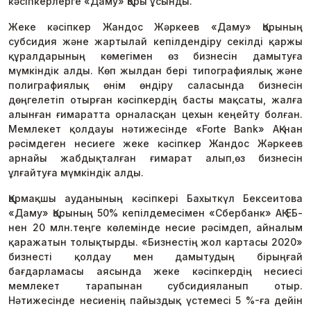
кәсіпкерлерге «Даму» Қоры ұсынды.
Жеке кәсіпкер Жандос Жәркеев «Даму» Қорының
субсидия және жартылай кепілдендіру секілді қаржы
құралдарының көмегімен өз бизнесін дамытуға
мүмкіндік алды. Көп жылдан бері типографиялық және
полиграфиялық өнім өндіру саласында бизнесін
дөңгелетіп отырған кәсіпкердің басты мақсаты, жалға
алынған ғимаратта орналасқан цехын кеңейту болған.
Мемлекет қолдауы нәтижесінде «Forte Bank» АҚ-нан
рәсімдеген несиеге жеке кәсіпкер Жандос Жәркеев
арнайы жабдықталған ғимарат алып,өз бизнесін
ұлғайтуға мүмкіндік алды.
Қармақшы ауданының кәсіпкері Бахыткүл Бексеитова
«Даму» Қорының 50% кепілдемесімен «Сбербанк» АҚ ЕБ-
нен 20 млн.теңге көлемінде несие рәсімдеп, айналым
қаражатын толықтырды. «Бизнестің жол картасы 2020»
бизнесті қолдау мен дамытудың бірыңғай
бағдарламасы аясында жеке кәсіпкердің несиесі
мемлекет тарапынан субсидияланып отыр.
Нәтижесінде несиенің пайыздық үстемесі 5 %-ға дейін