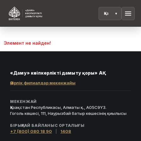
menu
Элемент не найден!
«Даму» кәсіпкерлікті дамыту қоры» АҚ
Өңірлік филиалдар мекенжайы
МЕКЕНЖАЙ
Қазақстан Республикасы, Алматы қ., A05C9Y3.
Гоголь көшесі, 111, Наурызбай батыр көшесінің қиылысы
БІРЫҢҒАЙ БАЙЛАНЫС ОРТАЛЫҒЫ
+7 (800) 080 18 90
|
1408