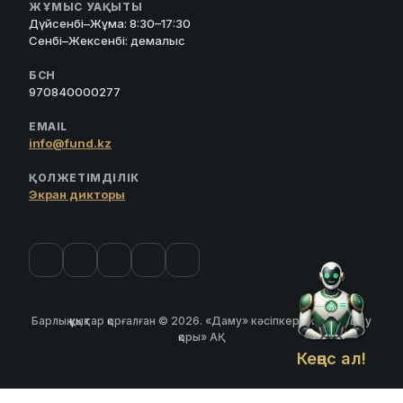
ЖҰМЫС УАҚЫТЫ
Дүйсенбі–Жұма: 8:30–17:30
Сенбі–Жексенбі: демалыс
БСН
970840000277
EMAIL
info@fund.kz
ҚОЛЖЕТІМДІЛІК
Экран дикторы
Барлық құқықтар қорғалған © 2026. «Даму» кәсіпкерлікті дамыту
қоры» АҚ
Кеңес ал!