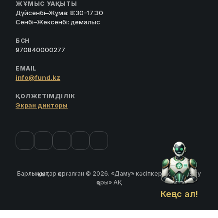
ЖҰМЫС УАҚЫТЫ
Дүйсенбі–Жұма: 8:30–17:30
Сенбі–Жексенбі: демалыс
БСН
970840000277
EMAIL
info@fund.kz
ҚОЛЖЕТІМДІЛІК
Экран дикторы
Барлық құқықтар қорғалған © 2026. «Даму» кәсіпкерлікті дамыту
қоры» АҚ
Кеңес ал!