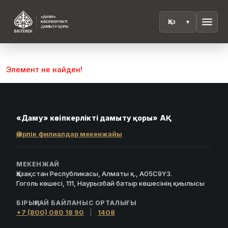
menu
Элемент не найден!
«Даму» кәсіпкерлікті дамыту қоры» АҚ
Өңірлік филиалдар мекенжайы
МЕКЕНЖАЙ
Қазақстан Республикасы, Алматы қ., A05C9Y3.
Гоголь көшесі, 111, Наурызбай батыр көшесінің қиылысы
БІРЫҢҒАЙ БАЙЛАНЫС ОРТАЛЫҒЫ
+7 (800) 080 18 90
|
1408