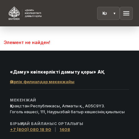
menu
Элемент не найден!
«Даму» кәсіпкерлікті дамыту қоры» АҚ
Өңірлік филиалдар мекенжайы
МЕКЕНЖАЙ
Қазақстан Республикасы, Алматы қ., A05C9Y3.
Гоголь көшесі, 111, Наурызбай батыр көшесінің қиылысы
БІРЫҢҒАЙ БАЙЛАНЫС ОРТАЛЫҒЫ
+7 (800) 080 18 90
|
1408