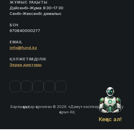
ЖҰМЫС УАҚЫТЫ
Дүйсенбі–Жұма: 8:30–17:30
Сенбі–Жексенбі: демалыс
БСН
970840000277
EMAIL
info@fund.kz
ҚОЛЖЕТІМДІЛІК
Экран дикторы
Барлық құқықтар қорғалған © 2026. «Даму» кәсіпкерлікті дамыту
қоры» АҚ
Кеңес ал!