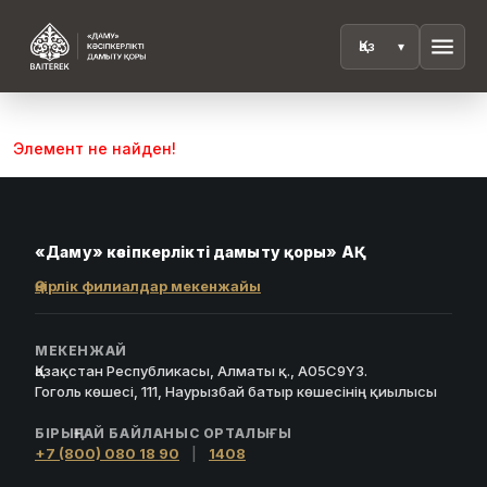
menu
Элемент не найден!
«Даму» кәсіпкерлікті дамыту қоры» АҚ
Өңірлік филиалдар мекенжайы
МЕКЕНЖАЙ
Қазақстан Республикасы, Алматы қ., A05C9Y3.
Гоголь көшесі, 111, Наурызбай батыр көшесінің қиылысы
БІРЫҢҒАЙ БАЙЛАНЫС ОРТАЛЫҒЫ
+7 (800) 080 18 90
|
1408