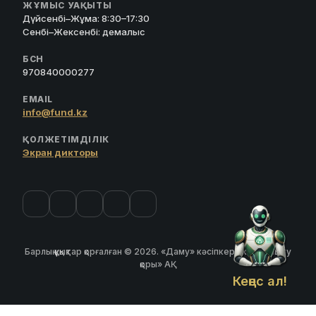
ЖҰМЫС УАҚЫТЫ
Дүйсенбі–Жұма: 8:30–17:30
Сенбі–Жексенбі: демалыс
БСН
970840000277
EMAIL
info@fund.kz
ҚОЛЖЕТІМДІЛІК
Экран дикторы
Барлық құқықтар қорғалған © 2026. «Даму» кәсіпкерлікті дамыту
қоры» АҚ
Кеңес ал!