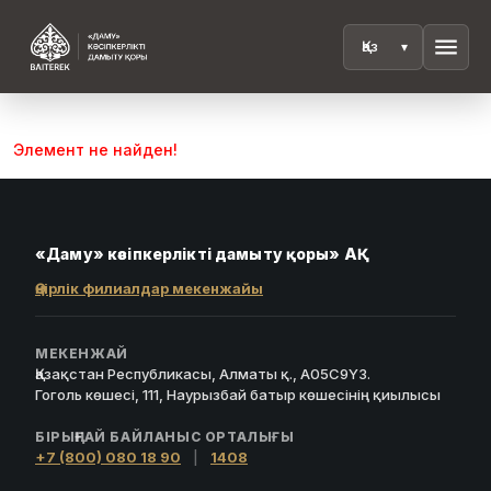
menu
Элемент не найден!
«Даму» кәсіпкерлікті дамыту қоры» АҚ
Өңірлік филиалдар мекенжайы
МЕКЕНЖАЙ
Қазақстан Республикасы, Алматы қ., A05C9Y3.
Гоголь көшесі, 111, Наурызбай батыр көшесінің қиылысы
БІРЫҢҒАЙ БАЙЛАНЫС ОРТАЛЫҒЫ
+7 (800) 080 18 90
|
1408