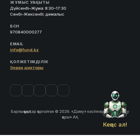
ЖҰМЫС УАҚЫТЫ
Дүйсенбі–Жұма: 8:30–17:30
Сенбі–Жексенбі: демалыс
БСН
970840000277
EMAIL
info@fund.kz
ҚОЛЖЕТІМДІЛІК
Экран дикторы
Барлық құқықтар қорғалған © 2026. «Даму» кәсіпкерлікті дамыту
қоры» АҚ
Кеңес ал!