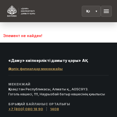
menu
Элемент не найден!
«Даму» кәсіпкерлікті дамыту қоры» АҚ
Өңірлік филиалдар мекенжайы
МЕКЕНЖАЙ
Қазақстан Республикасы, Алматы қ., A05C9Y3.
Гоголь көшесі, 111, Наурызбай батыр көшесінің қиылысы
БІРЫҢҒАЙ БАЙЛАНЫС ОРТАЛЫҒЫ
+7 (800) 080 18 90
|
1408