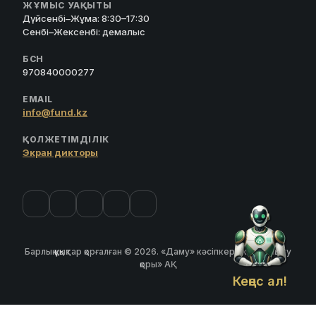
ЖҰМЫС УАҚЫТЫ
Дүйсенбі–Жұма: 8:30–17:30
Сенбі–Жексенбі: демалыс
БСН
970840000277
EMAIL
info@fund.kz
ҚОЛЖЕТІМДІЛІК
Экран дикторы
Барлық құқықтар қорғалған © 2026. «Даму» кәсіпкерлікті дамыту
қоры» АҚ
Кеңес ал!