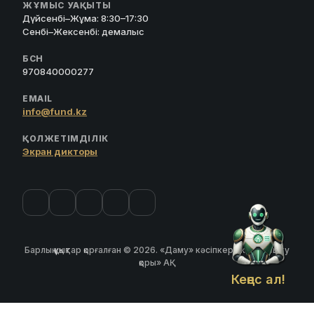
ЖҰМЫС УАҚЫТЫ
Дүйсенбі–Жұма: 8:30–17:30
Сенбі–Жексенбі: демалыс
БСН
970840000277
EMAIL
info@fund.kz
ҚОЛЖЕТІМДІЛІК
Экран дикторы
Барлық құқықтар қорғалған © 2026. «Даму» кәсіпкерлікті дамыту
қоры» АҚ
Кеңес ал!