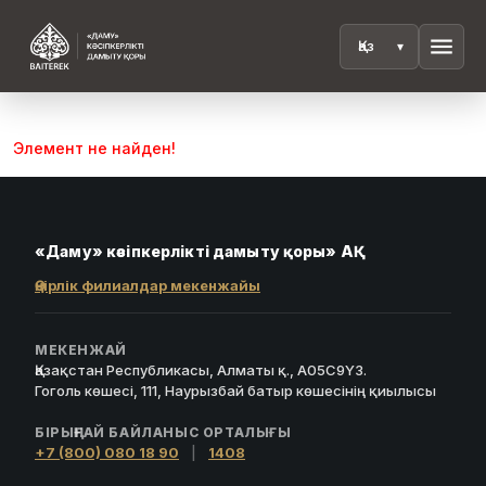
menu
Элемент не найден!
«Даму» кәсіпкерлікті дамыту қоры» АҚ
Өңірлік филиалдар мекенжайы
МЕКЕНЖАЙ
Қазақстан Республикасы, Алматы қ., A05C9Y3.
Гоголь көшесі, 111, Наурызбай батыр көшесінің қиылысы
БІРЫҢҒАЙ БАЙЛАНЫС ОРТАЛЫҒЫ
+7 (800) 080 18 90
|
1408