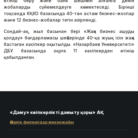
өтініш беру және банк шешімін алғанға дейін
жобаларды сүйемелдеуге көмектеседі. Бірінші
тоқсанда КҚКО базасында 40-тан астам бизнес-жоспар
және 12 бизнес-жобалар тегін әзірленді.
Сондай-ақ, жыл басынан бері «Жаңа бизнес ашуды
қолдау» бағдарламасы шеңберінде 40-қа жуық ісін жаңа
бастаған кәсіпкер оқытылды. «Назарбаев Университеті»
ДБҰ базасында оқуға 11 кәсіпкерден өтініш
қабылданған.
«Даму» кәсіпкерлікті дамыту қоры» АҚ
Өңірлік филиалдар мекенжайы