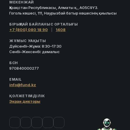
МЕКЕНЖАЙ
Қазақстан Республикасы, Алматы қ., A05C9Y3.
Гоголь көшесі, 111, Наурызбай батыр көшесінің қиылысы
БІРЫҢҒАЙ БАЙЛАНЫС ОРТАЛЫҒЫ
+7 (800) 080 18 90
|
1408
ЖҰМЫС УАҚЫТЫ
Дүйсенбі–Жұма: 8:30–17:30
Сенбі–Жексенбі: демалыс
БСН
970840000277
EMAIL
info@fund.kz
ҚОЛЖЕТІМДІЛІК
Экран дикторы