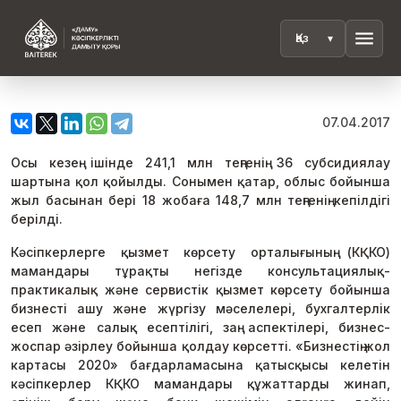
menu
07.04.2017
Осы кезең ішінде 241,1 млн теңгенің 36 субсидиялау
шартына қол қойылды. Сонымен қатар, облыс бойынша
жыл басынан бері 18 жобаға 148,7 млн теңгенің кепілдігі
берілді.
Кәсіпкерлерге қызмет көрсету орталығының (КҚКО)
мамандары тұрақты негізде консультациялық-
практикалық және сервистік қызмет көрсету бойынша
бизнесті ашу және жүргізу мәселелері, бухгалтерлік
есеп және салық есептілігі, заң аспектілері, бизнес-
жоспар әзірлеу бойынша қолдау көрсетті. «Бизнестің жол
картасы 2020» бағдарламасына қатысқысы келетін
кәсіпкерлер КҚКО мамандары құжаттарды жинап,