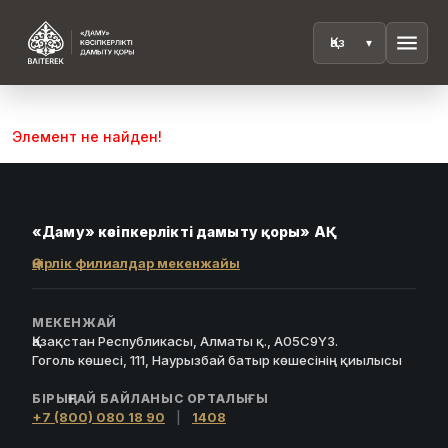
menu
Элемент не найден!
«Даму» кәсіпкерлікті дамыту қоры» АҚ
Өңірлік филиалдар мекенжайы
МЕКЕНЖАЙ
Қазақстан Республикасы, Алматы қ., A05C9Y3.
Гоголь көшесі, 111, Наурызбай батыр көшесінің қиылысы
БІРЫҢҒАЙ БАЙЛАНЫС ОРТАЛЫҒЫ
+7 (800) 080 18 90
|
1408