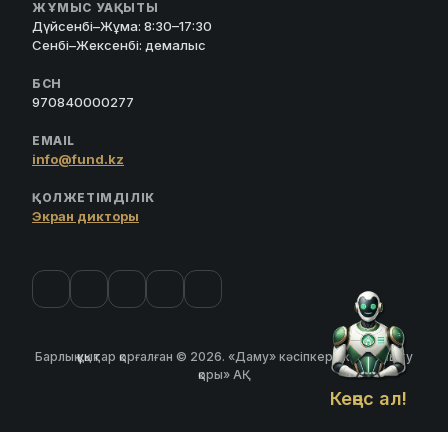
ЖҰМЫС УАҚЫТЫ
Дүйсенбі–Жұма: 8:30–17:30
Сенбі–Жексенбі: демалыс
БСН
970840000277
EMAIL
info@fund.kz
ҚОЛЖЕТІМДІЛІК
Экран дикторы
Барлық құқықтар қорғалған © 2026. «Даму» кәсіпкерлікті дамыту
қоры» АҚ
Кеңес ал!