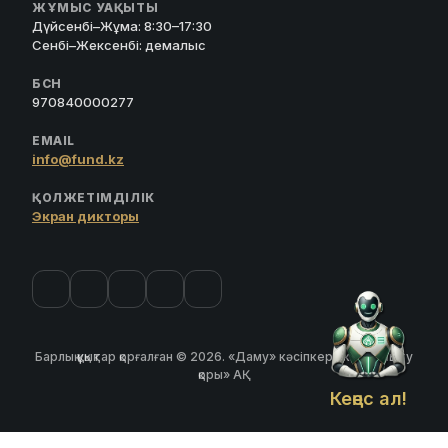
ЖҰМЫС УАҚЫТЫ
Дүйсенбі–Жұма: 8:30–17:30
Сенбі–Жексенбі: демалыс
БСН
970840000277
EMAIL
info@fund.kz
ҚОЛЖЕТІМДІЛІК
Экран дикторы
Барлық құқықтар қорғалған © 2026. «Даму» кәсіпкерлікті дамыту
қоры» АҚ
Кеңес ал!