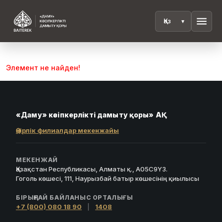
menu
Элемент не найден!
«Даму» кәсіпкерлікті дамыту қоры» АҚ
Өңірлік филиалдар мекенжайы
МЕКЕНЖАЙ
Қазақстан Республикасы, Алматы қ., A05C9Y3.
Гоголь көшесі, 111, Наурызбай батыр көшесінің қиылысы
БІРЫҢҒАЙ БАЙЛАНЫС ОРТАЛЫҒЫ
+7 (800) 080 18 90
|
1408