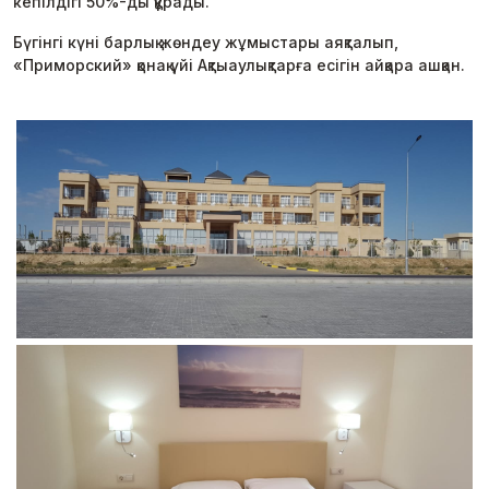
кепілдігі 50%-ды құрады.
Бүгінгі күні барлық жөндеу жұмыстары аяқталып,
«Приморский» қонақ үйі Ақтыаулықтарға есігін айқара ашқан.