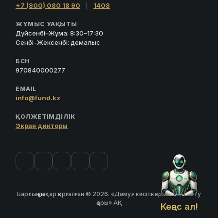
+7 (800) 080 18 90
|
1408
ЖҰМЫС УАҚЫТЫ
Дүйсенбі–Жұма: 8:30–17:30
Сенбі–Жексенбі: демалыс
БСН
970840000277
EMAIL
info@fund.kz
ҚОЛЖЕТІМДІЛІК
Экран дикторы
Барлық құқықтар қорғалған © 2026. «Даму» кәсіпкерлікті дамыту
қоры» АҚ
Кеңес ал!