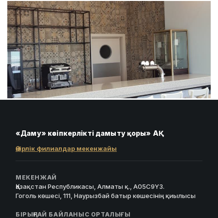
«Даму» кәсіпкерлікті дамыту қоры» АҚ
Өңірлік филиалдар мекенжайы
МЕКЕНЖАЙ
Қазақстан Республикасы, Алматы қ., A05C9Y3.
Гоголь көшесі, 111, Наурызбай батыр көшесінің қиылысы
БІРЫҢҒАЙ БАЙЛАНЫС ОРТАЛЫҒЫ