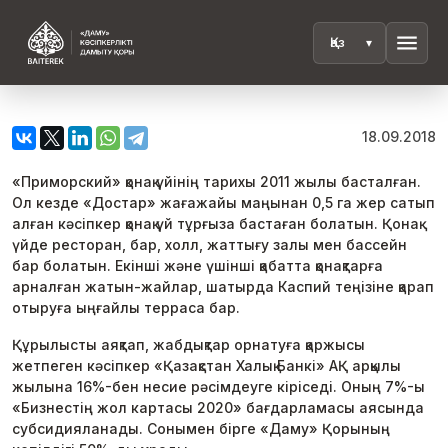
menu
18.09.2018
«Приморский» қонақ үйінің тарихы 2011 жылы басталған.
Ол кезде «Достар» жағажайы маңынан 0,5 га жер сатып
алған кәсіпкер қонақ үй тұрғыза бастаған болатын. Қонақ
үйде ресторан, бар, холл, жаттығу залы мен бассейн
бар болатын. Екінші және үшінші қабатта қонақтарға
арналған жатын-жайлар, шатырда Каспий теңізіне қарап
отыруға ыңғайлы терраса бар.
Құрылысты аяқтап, жабдықтар орнатуға қаржысы
жетпеген кәсіпкер «Қазақстан Халық Банкі» АҚ арқылы
жылына 16%-бен несие рәсімдеуге кіріседі. Оның 7%-ы
«Бизнестің жол картасы 2020» бағдарламасы аясында
субсидияланады. Сонымен бірге «Даму» Қорының