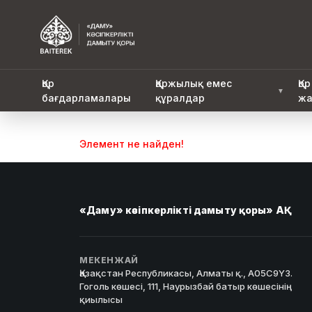
Қор
Қаржылық емес
Қор
▼
бағдарламалары
құралдар
жа
Элемент не найден!
«Даму» кәсіпкерлікті дамыту қоры» АҚ
МЕКЕНЖАЙ
Қазақстан Республикасы, Алматы қ., A05C9Y3.
Гоголь көшесі, 111, Наурызбай батыр көшесінің
қиылысы