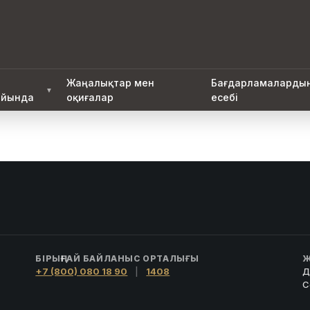
Жаңалықтар мен
Бағдарламаларды
▼
йында
оқиғалар
есебі
БІРЫҢҒАЙ БАЙЛАНЫС ОРТАЛЫҒЫ
Ж
+7 (800) 080 18 90
|
1408
Д
С