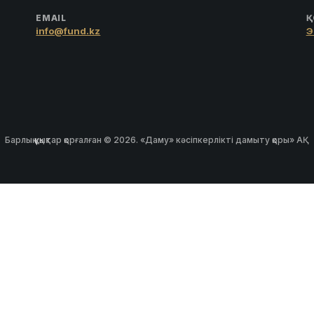
EMAIL
Қ
info@fund.kz
Э
Барлық құқықтар қорғалған © 2026. «Даму» кәсіпкерлікті дамыту қоры» АҚ