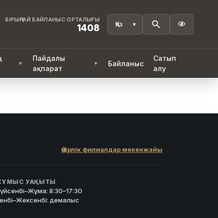
БІРЫҢҒАЙ БАЙЛАНЫС ОРТАЛЫҒЫ

1408
ң
Пайдалы
Сатып
Байланыс
▼
▼
ақпарат
алу
Өңірлік филиалдар мекенжайы
ҰМЫС УАҚЫТЫ
үйсенбі–Жұма: 8:30–17:30
енбі–Жексенбі: демалыс