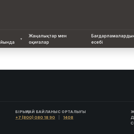
Жаңалықтар мен
Бағдарламаларды
▼
йында
оқиғалар
есебі
БІРЫҢҒАЙ БАЙЛАНЫС ОРТАЛЫҒЫ
Ж
+7 (800) 080 18 90
|
1408
Д
С