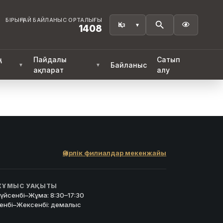
БІРЫҢҒАЙ БАЙЛАНЫС ОРТАЛЫҒЫ

1408
ң
Пайдалы
Сатып
Байланыс
▼
▼
ақпарат
алу
Өңірлік филиалдар мекенжайы
ҰМЫС УАҚЫТЫ
үйсенбі–Жұма: 8:30–17:30
енбі–Жексенбі: демалыс