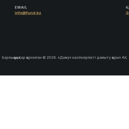
EMAIL
Қ
info@fund.kz
Э
Барлық құқықтар қорғалған © 2026. «Даму» кәсіпкерлікті дамыту қоры» АҚ