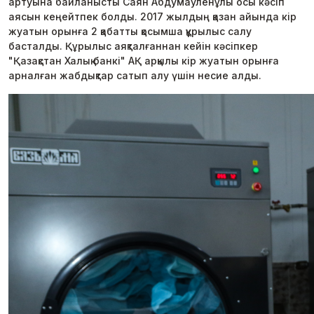
артуына байланысты Саян Абдумауленұлы осы кәсіп
аясын кеңейтпек болды. 2017 жылдың қазан айында кір
жуатын орынға 2 қабатты қосымша құрылыс салу
басталды. Құрылыс аяқталғаннан кейін кәсіпкер
"Қазақстан Халық банкі" АҚ арқылы кір жуатын орынға
арналған жабдықтар сатып алу үшін несие алды.