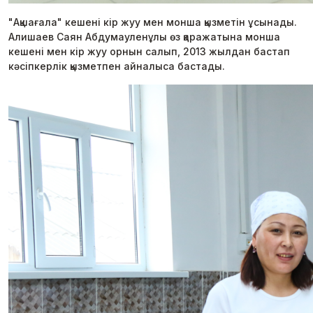
"Ақшағала" кешені кір жуу мен монша қызметін ұсынады.
Алишаев Саян Абдумауленұлы өз қаражатына монша
кешені мен кір жуу орнын салып, 2013 жылдан бастап
кәсіпкерлік қызметпен айналыса бастады.