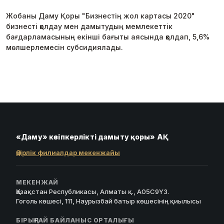
Жобаны Даму Қоры "Бизнестің жол картасы 2020"
бизнесті қолдау мен дамытудың мемлекеттік
бағдарламасының екінші бағыты аясында қолдап, 5,6%
мөлшерлемесін субсидиялады.
«Даму» кәсіпкерлікті дамыту қоры» АҚ
Өңірлік филиалдар мекенжайы
МЕКЕНЖАЙ
Қазақстан Республикасы, Алматы қ., A05C9Y3.
Гоголь көшесі, 111, Наурызбай батыр көшесінің қиылысы
БІРЫҢҒАЙ БАЙЛАНЫС ОРТАЛЫҒЫ