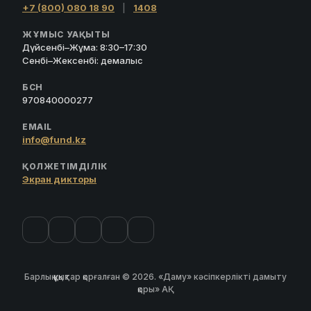
+7 (800) 080 18 90
|
1408
ЖҰМЫС УАҚЫТЫ
Дүйсенбі–Жұма: 8:30–17:30
Сенбі–Жексенбі: демалыс
БСН
970840000277
EMAIL
info@fund.kz
ҚОЛЖЕТІМДІЛІК
Экран дикторы
Барлық құқықтар қорғалған © 2026. «Даму» кәсіпкерлікті дамыту
қоры» АҚ