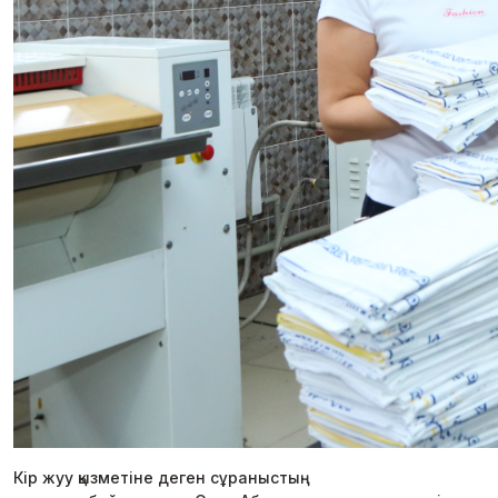
Кір жуу қызметіне деген сұраныстың