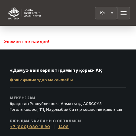
menu
Элемент не найден!
«Даму» кәсіпкерлікті дамыту қоры» АҚ
Өңірлік филиалдар мекенжайы
МЕКЕНЖАЙ
Қазақстан Республикасы, Алматы қ., A05C9Y3.
Гоголь көшесі, 111, Наурызбай батыр көшесінің қиылысы
БІРЫҢҒАЙ БАЙЛАНЫС ОРТАЛЫҒЫ
+7 (800) 080 18 90
|
1408