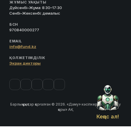
ЖҰМЫС УАҚЫТЫ
Дүйсенбі–Жұма: 8:30–17:30
Сенбі–Жексенбі: демалыс
БСН
970840000277
EMAIL
info@fund.kz
ҚОЛЖЕТІМДІЛІК
Экран дикторы
Барлық құқықтар қорғалған © 2026. «Даму» кәсіпкерлікті дамыту
қоры» АҚ
Кеңес ал!